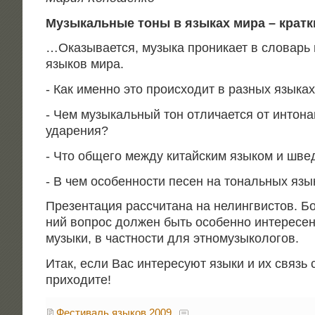
Музы­каль­ные тоны в язы­ках мира – крат­к
…Ока­зы­ва­ет­ся, музы­ка про­ни­ка­ет в сло­варь 
язы­ков мира.
- Как имен­но это про­ис­хо­дит в раз­ных языка
- Чем музы­каль­ный тон отли­ча­ет­ся от инто­на
ударения?
- Что обще­го меж­ду китай­ским язы­ком и шв
- В чем осо­бен­но­сти песен на тональ­ных яз
Пре­зен­та­ция рас­счи­та­на на нелинг­ви­стов. 
ний вопрос дол­жен быть осо­бен­но инте­ре­сен 
музы­ки, в част­но­сти для этномузыкологов.
Итак, если Вас инте­ре­су­ют язы­ки и их связь 
приходите!
Фестиваль языков 2009