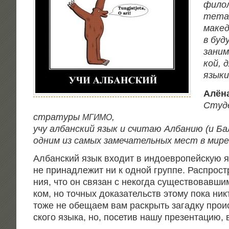
фило­л
те­т
макед
в буд
зани­м
кой, д
язы­к
Алё­
Сту­де
стра­ту­ры
,
МГИМО
учу албан­ский язык и счи­таю Алба­нию (и Бал
одним из самых заме­ча­тель­ных мест в мире
Албан­ский язык вхо­дит в индо­ев­ро­пей­скую 
не при­над­ле­жит ни к одной груп­пе. Рас­про­стр
ния, что он свя­зан с неко­гда суще­ство­вав­ш
ком, но точ­ных дока­за­тельств это­му пока н
тоже не обе­ща­ем вам рас­крыть загад­ку про­и
ско­го язы­ка, но, посе­тив нашу пре­зен­та­цию,