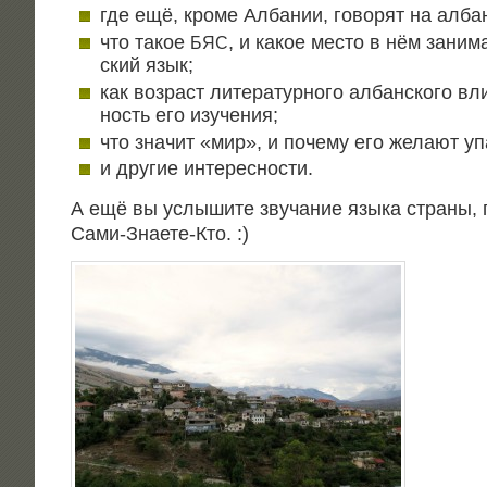
где ещё, кро­ме Алба­нии, гово­рят на алба
что такое
, и какое место в нём зани­м
БЯС
ский язык;
как воз­раст лите­ра­тур­но­го албан­ско­го вл
ность его изучения;
что зна­чит «мир», и поче­му его жела­ют 
и дру­гие интересности.
А ещё вы услы­ши­те зву­ча­ние язы­ка стра­ны, 
Сами-Зна­е­те-Кто. :
)