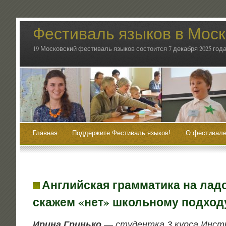
Фестиваль языков в Мос
19 Московский фестиваль языков состоится 7 декабря 2025 года
Главная
Поддержите Фестиваль языков!
О фестивале
Английская грамматика на ладо
скажем «нет» школьному подход
Ири­на Гринь­ко
— сту­дент­ка 3 кур­са Инсти