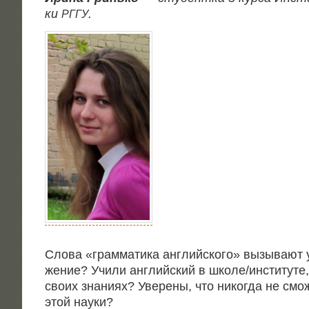
ки
.
РГГУ
Сло­ва «грам­ма­ти­ка англий­ско­го» вызы­ва­ют
же­ние? Учи­ли англий­ский в школе/институте, 
сво­их зна­ни­ях? Уве­ре­ны, что нико­гда не смо­
этой науки?