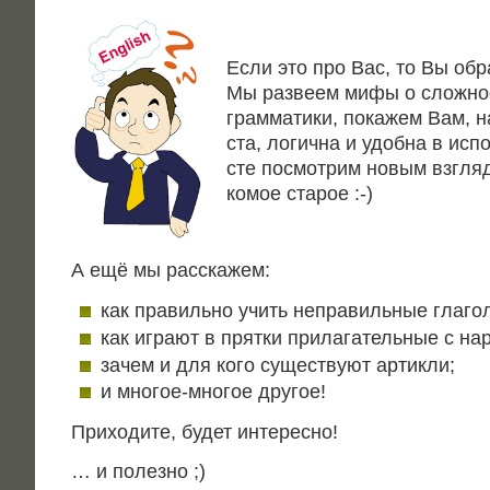
Если это про Вас, то Вы обра
Мы раз­ве­ем мифы о слож­но­
грам­ма­ти­ки, пока­жем Вам, 
ста, логич­на и удоб­на в испо
сте посмот­рим новым взгля­
ко­мое ста­рое :
-)
А ещё мы расскажем:
как пра­виль­но учить непра­виль­ные глаго
как игра­ют в прят­ки при­ла­га­тель­ные с н
зачем и для кого суще­ству­ют артикли;
и мно­гое-мно­гое другое!
При­хо­ди­те, будет интересно!
… и полез­но ;
)