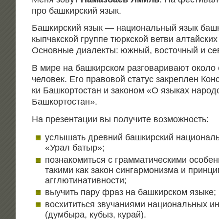
про баш­кир­ский язык.
Баш­кир­ский язык — наци­о­наль­ный язык баш­к
кып­чак­ской груп­пе тюрк­ской вет­ви алтай­ски
Основ­ные диа­лек­ты: южный, восточ­ный и с
В мире на баш­кир­ском раз­го­ва­ри­ва­ют око­ло 
чело­век. Его пра­во­вой ста­тус закреп­лен Кон­ст
ки Баш­кор­то­стан и зако­ном «О язы­ках наро­до
Башкортостан».
На пре­зен­та­ции вы полу­чи­те возможность:
услы­шать древ­ний баш­кир­ский наци­о­нал
«Урал батыр»;
позна­ко­мить­ся с грам­ма­ти­че­ски­ми осо­бен
таки­ми как закон син­гар­мо­низ­ма и прин­ци
агглютинативности;
выучить пару фраз на баш­кир­ском языке;
вос­хи­тить­ся зву­ча­ни­я­ми наци­о­наль­ных и
(дум­бы­ра, кубыз, курай).