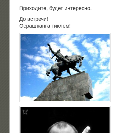
При­хо­ди­те, будет интересно.
До встре­чи!
Осра­шҡанға тиклем!