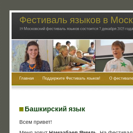
Фестиваль языков в Мос
19 Московский фестиваль языков состоится 7 декабря 2025 года
Главная
Поддержите Фестиваль языков!
О фестивале
Башкирский язык
Всем при­вет!
Меня зовут
Намаз­ба­ев Ямиль
. На фести­ва­л