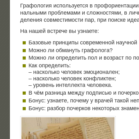
Гра­фо­ло­гия исполь­зу­ет­ся в профори­ен­та­ции,
наль­ны­ми про­бле­ма­ми и слож­но­стя­ми, в ли
де­ле­ния сов­ме­сти­мо­сти пар, при поис­ке иде­
На нашей встре­че вы узнаете:
Базо­вые прин­ци­пы совре­мен­ной науч­но
Мож­но ли обма­нуть графолога?
Мож­но ли опре­де­лить пол и воз­раст по п
Как опре­де­лить:
– насколь­ко чело­век эмоционален;
– насколь­ко чело­век конфликтен;
– уро­вень интел­лек­та человека.
В чём раз­ни­ца меж­ду под­пи­сью и почер­к
Бонус: узна­е­те, поче­му у вра­чей такой не
Бонус: раз­бор почер­ков неко­то­рых знаме