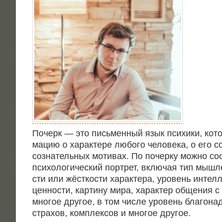
Почерк — это пись­мен­ный язык пси­хи­ки, кот
ма­цию о харак­те­ре любо­го чело­ве­ка, о его с
со­зна­тель­ных моти­вах. По почер­ку мож­но с
пси­хо­ло­ги­че­ский порт­рет, вклю­чая тип мыш­л
сти или жёст­ко­сти харак­те­ра, уро­вень интел­ле
цен­но­сти, кар­ти­ну мира, харак­тер обще­ния с 
мно­гое дру­гое, в том чис­ле уро­вень бла­го­на­
стра­хов, ком­плек­сов и мно­гое другое.