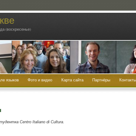
кве
ода (воскресенье)
ле языков
Фото и видео
Карта сайта
Партнёры
Контакт
ы
сту­дент­ка Centro Italiano di Cultura.