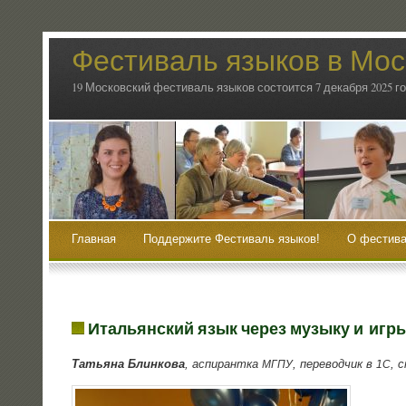
Фестиваль языков в Мос
19 Московский фестиваль языков состоится 7 декабря 2025 г
Главная
Поддержите Фестиваль языков!
О фестива
Итальянский язык через музыку и игр
Татья­на Блин­ко­ва
, аспи­рант­ка
, пере­вод­чик в
, 
МГПУ
1С