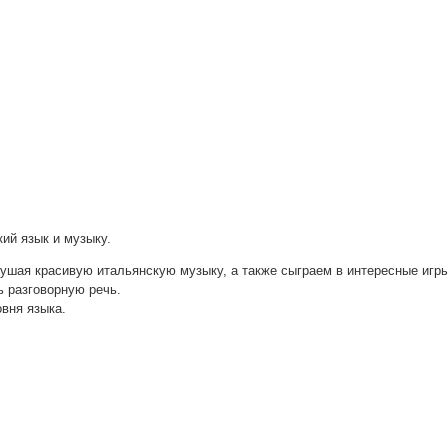
ский язык и музыку.
лу­шая кра­си­вую ита­льян­скую музы­ку, а так­же сыг­ра­ем в инте­рес­ные игр
 раз­го­вор­ную речь.
ов­ня языка.