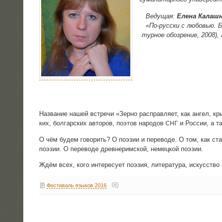
Веду­щая:
Еле­на Калаш­н
«По-рус­ски с любо­вью. Б
тур­ное обо­зре­ние, 2008),
Назва­ние нашей встре­чи «Зер­но рас­прав­ля­ет, как ангел, кр
ких, бол­гар­ских авто­ров, поэтов наро­дов
и Рос­сии, а т
СНГ
О чём будем гово­рить? О поэ­зии и пере­во­де. О том, как ста­н
поэ­зии. О пере­во­де древ­не­рим­ской, немец­кой поэзии.
Ждём всех, кого инте­ре­су­ет поэ­зия, лите­ра­ту­ра, искус­ств
Фестиваль языков 2016