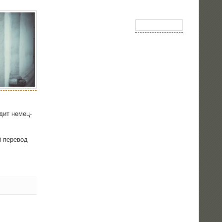
о­дит немец­
й пере­вод