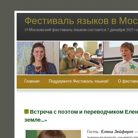
Фестиваль языков в Мос
19 Московский фестиваль языков состоится 7 декабря 2025 г
Главная
Поддержите Фестиваль языков!
О фестива
Встреча с поэтом и переводчиком Елен
земле.
.
.»
Гость:
Еле­на Зей­ферт
— 
гума­ни­тар­но­го уни­вер­си­