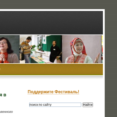
ы
Поддержите Фестиваль!
я в
вен­но­го