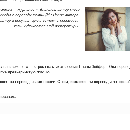
и­ко­ва
— жур­на­лист, фило­лог, автор кни­ги
есе­ды с пере­вод­чи­ка­ми» (М.: Новое лите­ра­
 автор и веду­щая цик­ла встреч с пере­вод­чи­
ка­ми худо­же­ствен­ной литературы.
ы­лья в зем­ле.
.
.» — стро­ка из сти­хо­тво­ре­ния Еле­ны Зей­ферт. Она пере­в
ак­же древ­не­рим­скую поэзию.
о­вят­ся пере­вод­чи­ка­ми поэ­зии. О том, воз­мо­жен ли пере­вод и автор­ски
о перевода.