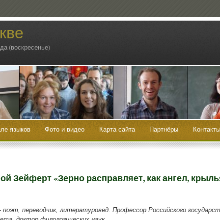
кве
ода (воскресенье)
ле языков
Фото и видео
Карта сайта
Партнёры
Контакт
ой Зейферт «Зерно расправляет, как ангел, крыль
поэт, пере­вод­чик, лите­ра­ту­ро­вед. Про­фес­сор Рос­сий­ско­го госу­дар­ст
те­та, док­тор фило­ло­ги­че­ских наук.