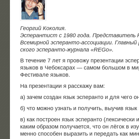
Геор­гий Коколия.
Эспе­ран­тист с 1980 года. Пред­ста­ви­тель 
Все­мир­ной эспе­ран­то-ассо­ци­а­ции. Глав­ный
ско­го эспе­ран­то-жур­на­ла «REGo».
В тече­ние 7 лет я про­во­жу пре­зен­та­ции эспе­
язы­ков в Чебок­са­рах — самом боль­шом в ми
Фести­ва­ле языков.
На пре­зен­та­ции я рас­ска­жу вам:
а) зачем создан язык эспе­ран­то и для чего о
б) что мож­но узнать и полу­чить, выучив язык
в) как постро­ен язык эспе­ран­то (лек­си­че­ски и 
каким обра­зом полу­ча­ет­ся, что он лёгок в изу
мен­но спо­со­бен выра­зить и пере­дать как ми