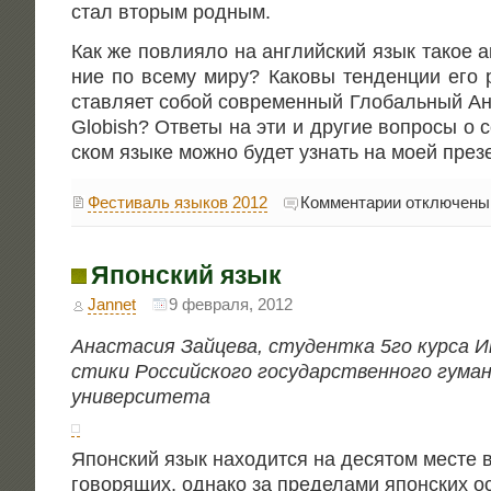
стал вто­рым родным.
Как же повли­я­ло на англий­ский язык такое ак
ние по все­му миру? Како­вы тен­ден­ции его 
став­ля­ет собой совре­мен­ный Гло­баль­ный А
Globish? Отве­ты на эти и дру­гие вопро­сы о 
ском язы­ке мож­но будет узнать на моей през
к
Фестиваль языков 2012
Комментарии
отключены
записи
Английский
язык
Японский язык
Jannet
9 февраля, 2012
Ана­ста­сия Зай­це­ва, сту­дент­ка 5го кур­са 
сти­ки Рос­сий­ско­го госу­дар­ствен­но­го гума­н
университета
Япон­ский язык нахо­дит­ся на деся­том месте в
гово­ря­щих, одна­ко за пре­де­ла­ми япон­ских о