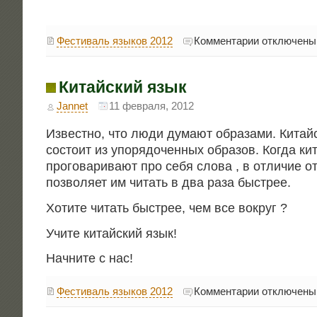
к
Фестиваль языков 2012
Комментарии
отключены
записи
Монгольский
язык
Китайский язык
Jannet
11 февраля, 2012
Извест­но, что люди дума­ют обра­за­ми. Китай­
состо­ит из упо­ря­до­чен­ных обра­зов. Когда ки
про­го­ва­ри­ва­ют про себя сло­ва , в отли­чие 
поз­во­ля­ет им читать в два раза быстрее.
Хоти­те читать быст­рее, чем все вокруг ?
Учи­те китай­ский язык!
Нач­ни­те с нас!
к
Фестиваль языков 2012
Комментарии
отключены
записи
Китайский
язык