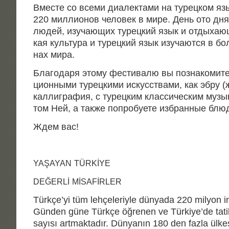
Вме­сте со все­ми диа­лек­та­ми на турец­ком язы­
220 мил­ли­о­нов чело­век в мире. День ото дня 
людей, изу­ча­ю­щих турец­кий язык и отды­ха­ю
кая куль­ту­ра и турец­кий язык изу­ча­ют­ся в 
нах мира.
Бла­го­да­ря это­му фести­ва­лю вы позна­ко­ми­т
ци­он­ны­ми турец­ки­ми искус­ства­ми, как эбру 
кал­ли­гра­фия, с турец­ким клас­си­че­ским муз
том Ней, а так­же попро­бу­е­те избран­ные блю­
Ждем вас!
YAŞAYAN
TÜRKİYE
DEĞERLİ
MİSAFİRLER
Türkçe’yi tüm lehçeleriyle dünyada 220 milyon 
Günden güne Türkçe öğrenen ve Türkiye’de tatil
sayısı artmaktadır. Dünyanın 180 den fazla ülke