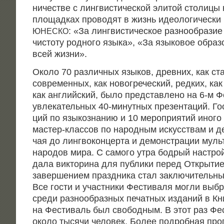
ни­че­стве с линг­ви­сти­че­ской эли­той сто­ли­ц
пло­щад­ках про­во­дят в жизнь идео­ло­ги­че­ски
: «За линг­ви­сти­че­ское раз­но­об­ра­зи
ЮНЕСКО
чисто­ту род­но­го язы­ка», «За язы­ко­вое обра­з
всей жизни».
Око­ло 70 раз­лич­ных язы­ков, древ­них, как ста­
совре­мен­ных, как ново­гре­че­ский, ред­ких, ка
как англий­ский, было пред­став­ле­но на 6‑м Ф
увле­ка­тель­ных 40-минут­ных пре­зен­та­ций. Го
ций по язы­ко­зна­нию и 10 меро­при­я­тий ино­го
мастер-клас­сов по народ­ным искус­ствам и дег
чая до линг­во­кон­цер­та и демон­стра­ции муль
наро­дов мира. С само­го утра бод­рый настрой
да­ла вик­то­ри­на для пуб­ли­ки перед Откры­ти
завер­ше­ни­ем празд­ни­ка стал заклю­чи­тель­н
Все гости и участ­ни­ки Фести­ва­ля мог­ли выб
сре­ди раз­но­об­раз­ных печат­ных изда­ний в К
на Фести­валь был сво­бод­ным. В этот раз Фес
око­ло тыся­чи чело­век. Более подроб­ная про­