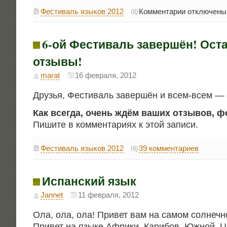
к
Фестиваль языков 2012
Комментарии
отключены
записи
6‑й
Московский
международный
6‑ой Фестиваль завершён! Ост
фестиваль
языков.
Пост-
отзывы!
релиз
marat
16 февраля, 2012
Дру­зья, Фести­валь завер­шён и всем-всем —
Как все­гда, очень ждём ваших отзы­вов, фо
Пиши­те в ком­мен­та­ри­ях к этой записи.
Фестиваль языков 2012
39 комментариев
Испанский язык
Jannet
11 февраля, 2012
Ола, ола, ола! При­вет вам на самом сол­неч­н
При­вет на язы­ке Афри­ки, Кари­бов, Южной, Ц