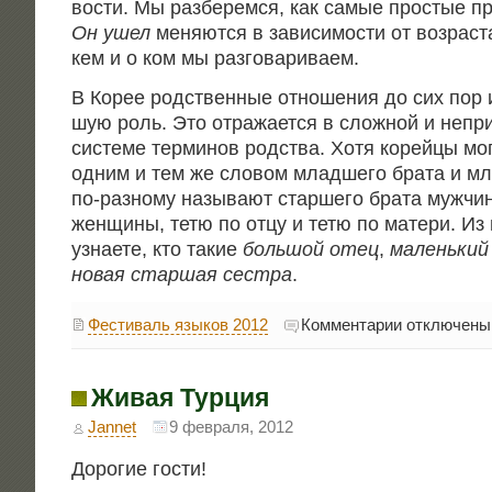
во­сти. Мы раз­бе­рем­ся, как самые про­стые пр
Он ушел
меня­ют­ся в зави­си­мо­сти от воз­рас­та
кем и о ком мы разговариваем.
В Корее род­ствен­ные отно­ше­ния до сих пор 
шую роль. Это отра­жа­ет­ся в слож­ной и непр
систе­ме тер­ми­нов род­ства. Хотя корей­цы мог
одним и тем же сло­вом млад­ше­го бра­та и мл
по-раз­но­му назы­ва­ют стар­ше­го бра­та муж­чи­
жен­щи­ны, тетю по отцу и тетю по мате­ри. Из 
узна­е­те, кто такие
боль­шой отец
,
малень­ки
новая стар­шая сест­ра
.
к
Фестиваль языков 2012
Комментарии
отключены
записи
Корейский
язык
Живая Турция
Jannet
9 февраля, 2012
Доро­гие гости!