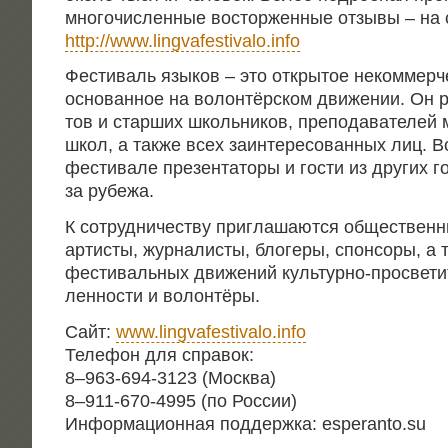
мно­го­чис­лен­ные вос­тор­жен­ные отзы­вы – на 
http://www.lingvafestivalo.info
Фести­валь язы­ков – это откры­тое неком­мер­че
осно­ван­ное на волон­тёр­ском дви­же­нии. Он р
тов и стар­ших школь­ни­ков, пре­по­да­ва­те­лей 
школ, а так­же всех заин­те­ре­со­ван­ных лиц. 
фести­ва­ле пре­зен­та­то­ры и гости из дру­гих г
за рубежа.
К сотруд­ни­че­ству при­гла­ша­ют­ся обще­ствен­н
арти­сты, жур­на­ли­сты, бло­ге­ры, спон­со­ры, а т
фести­валь­ных дви­же­ний куль­тур­но-про­све­т
лен­но­сти и волонтёры.
Сайт:
www.lingvafestivalo.info
Теле­фон для справок:
8–963-694‑3123 (Москва)
8–911-670‑4995 (по России)
Инфор­ма­ци­он­ная под­держ­ка: esperanto.su