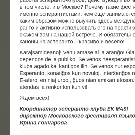
рабо­ты эспе­ран­то-клу­бов, дей­ству­ю­щих во 
в том чис­ле, и в Москве? Поче­му такие фести­в
имен­но эспе­ран­ти­ста­ми, чем ещё зани­ма­ют­с
каким обра­зом мож­но выучить здесь меж­ду­на
ран­то и актив­но исполь­зо­вать его на прак­ти
ска­жем вам на нашей встре­че. И обя­за­тель­н
кано­ны на эспе­ран­то – кра­си­во и весело!
Karajsamideanoj! Venu amase al la aranĝo! Ĝia
dependos de la publiko. Se venos neesperantistoj,
kluba agado kaj kantigos ilin. Se venos nur espo
Esperanto, konatiĝos kun novuloj, interŝanĝos no
E‑aferoj en niaj urboj, ĝuos nian amikan etoson
atendas la renkonton kun vi!
Ждём всех!
Коор­ди­на­тор эспе­ран­то-клу­ба
EK
MASI
дирек­тор Мос­ков­ско­го фести­ва­ля язык
Ири­на Гончарова