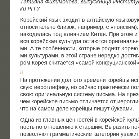
Татья­на Фили­мо­но­ва, выпуск­ни­ца Инсти­ту­
ки
РГГУ
Корей­ский язык вхо­дит в алтай­скую язы­ко­в
отно­си­тель­но бли­зок, напри­мер, с япон­ским
нахо­ди­лась под вли­я­ни­ем Китая. При этом и
вся корей­ская куль­ту­ра оста­ют­ся ори­ги­наль­
ми. А те осо­бен­но­сти, кото­рые род­нят Корею с
ми куль­ту­ра­ми, в этой стране неред­ко дости­г
ром Корея счи­та­ет­ся «самой кон­фу­ци­ан­ской
На про­тя­же­нии дол­го­го вре­ме­ни корей­цы ис
скую иеро­гли­фи­ку, но сей­час прак­ти­че­ски п
свою ори­ги­наль­ную систе­му пись­ма. На пре­зе
чем корей­ское пись­мо отли­ча­ет­ся от иеро­гли
что на самом деле корей­цы пишут буквами.
Одна из глав­ных цен­но­стей в корей­ской куль­
ность по отно­ше­нию к стар­шим. Выра­зить поч
поз­во­ля­ют грам­ма­ти­че­ские кате­го­рии ува­жи­