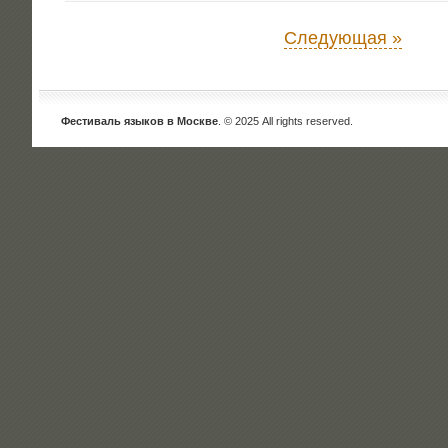
Книжный
уголок
на
Следующая »
фестивале
Фестиваль языков в Москве
. © 2025 All rights reserved.