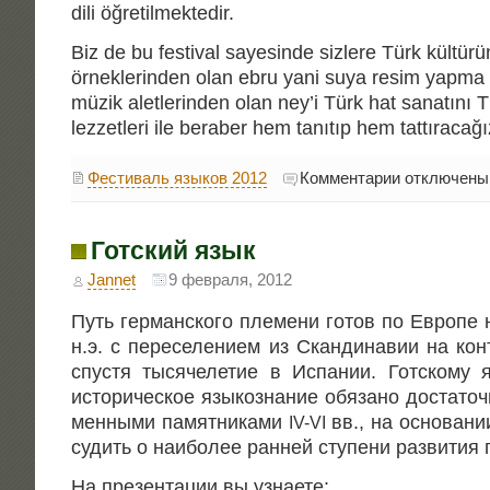
dili öğretilmektedir.
Biz de bu festival sayesinde sizlere Türk kültür
örneklerinden olan ebru yani suya resim yapma s
müzik aletlerinden olan ney’i Türk hat sanatını 
lezzetleri ile beraber hem tanıtıp hem tattıracağı
к
Фестиваль языков 2012
Комментарии
отключены
записи
Живая
Турция
Готский язык
Jannet
9 февраля, 2012
Путь гер­ман­ско­го пле­ме­ни готов по Евро­пе
н.э. с пере­се­ле­ни­ем из Скан­ди­на­вии на кон
спу­стя тыся­че­ле­тие в Испа­нии. Гот­ско­му я
исто­ри­че­ское язы­ко­зна­ние обя­за­но доста­т
мен­ны­ми памят­ни­ка­ми
вв., на осно­ва­н
IV-VI
судить о наи­бо­лее ран­ней сту­пе­ни раз­ви­тия
На пре­зен­та­ции вы узнаете: