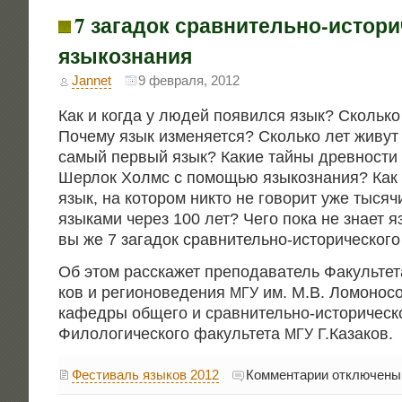
7 загадок сравнительно-истори
языкознания
Jannet
9 февраля, 2012
Как и когда у людей появил­ся язык? Сколь­ко
Поче­му язык изме­ня­ет­ся? Сколь­ко лет живу
самый пер­вый язык? Какие тай­ны древ­но­сти
Шер­лок Холмс с помо­щью язы­ко­зна­ния? Как 
язык, на кото­ром никто не гово­рит уже тыся­ч
язы­ка­ми через 100 лет? Чего пока не зна­ет яз
вы же 7 зага­док срав­ни­тель­но-исто­ри­че­ско
Об этом рас­ска­жет пре­по­да­ва­тель Факуль­те­
ков и реги­о­но­ве­де­ния
им. М.В. Ломо­но­со
МГУ
кафед­ры обще­го и срав­ни­тель­но-исто­ри­че­ско
Фило­ло­ги­че­ско­го факуль­те­та
Г.Казаков.
МГУ
к
Фестиваль языков 2012
Комментарии
отключены
записи
7