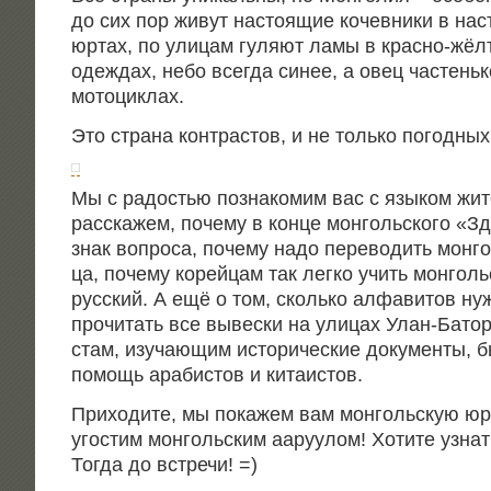
до сих пор живут насто­я­щие кочев­ни­ки в наст
юртах, по ули­цам гуля­ют ламы в крас­но-жёл­
одеж­дах, небо все­гда синее, а овец частень­к
мотоциклах.
Это стра­на кон­тра­стов, и не толь­ко погодных
Мы с радо­стью позна­ко­мим вас с язы­ком жит
рас­ска­жем, поче­му в кон­це мон­голь­ско­го «Зд
знак вопро­са, поче­му надо пере­во­дить мон­го
ца, поче­му корей­цам так лег­ко учить мон­голь­
рус­ский. А ещё о том, сколь­ко алфа­ви­тов ну
про­чи­тать все вывес­ки на ули­цах Улан-Бато­р
стам, изу­ча­ю­щим исто­ри­че­ские доку­мен­ты, 
помощь ара­би­стов и китаистов.
При­хо­ди­те, мы пока­жем вам мон­голь­скую юрт
уго­стим мон­голь­ским аару­у­лом! Хоти­те узна
Тогда до встречи! =)