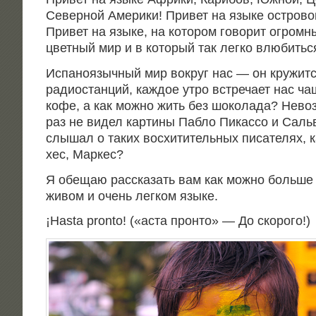
Север­ной Аме­ри­ки! При­вет на язы­ке ост­ро­вов
При­вет на язы­ке, на кото­ром гово­рит огром­н
цвет­ный мир и в кото­рый так лег­ко влю­бить­
Испа­но­языч­ный мир вокруг нас — он кру­жит­с
радио­стан­ций, каж­дое утро встре­ча­ет нас чаш
кофе, а как мож­но жить без шоко­ла­да? Невоз­
раз не видел кар­ти­ны Паб­ло Пикассо и Саль­
слы­шал о таких вос­хи­ти­тель­ных писа­те­лях, к
хес, Маркес?
Я обе­щаю рас­ска­зать вам как мож­но боль­ше 
живом и очень лег­ком языке.
¡Hasta pronto! («аста прон­то» — До скорого!)