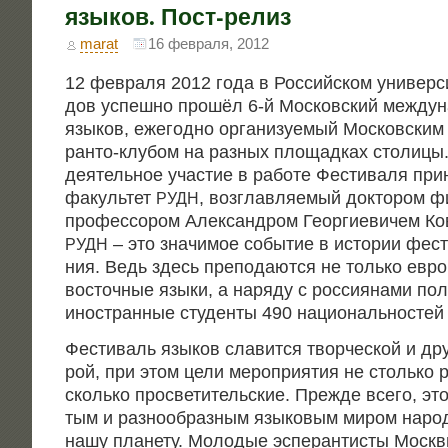
языков. Пост-релиз
marat
16 февраля, 2012
12 фев­ра­ля 2012 года в Рос­сий­ском уни­вер­с
дов успеш­но про­шёл 6‑й Мос­ков­ский меж­ду­
язы­ков, еже­год­но орга­ни­зу­е­мый Мос­ков­ск
ран­то-клу­бом на раз­ных пло­щад­ках сто­ли­ц
дея­тель­ное уча­стие в рабо­те Фести­ва­ля при­
факуль­тет
, воз­глав­ля­е­мый док­то­ром ф
РУДН
про­фес­со­ром Алек­сан­дром Геор­ги­е­ви­чем Ко
– это зна­чи­мое собы­тие в исто­рии фести
РУДН
ния. Ведь здесь пре­по­да­ют­ся не толь­ко евро­
восточ­ные язы­ки, а наря­ду с рос­си­я­на­ми пол
ино­стран­ные сту­ден­ты 490 наци­о­наль­но­сте
Фести­валь язы­ков сла­вит­ся твор­че­ской и др
рой, при этом цели меро­при­я­тия не столь­ко ра
сколь­ко про­све­ти­тель­ские. Преж­де все­го, эт
тым и раз­но­об­раз­ным язы­ко­вым миром наро­
нашу пла­не­ту. Моло­дые эспе­ран­ти­сты Моск­