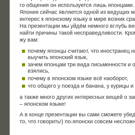
го обще­ния он исполь­зу­ет­ся лишь япон­ца­ми.
Япо­ния сей­час явля­ет­ся одной из веду­щих 
инте­рес к япон­ско­му язы­ку в мире воз­ник сра
На пре­зен­та­ции мы уйдём немно­го вглубь век
най­ти при­чи­ны такой неспра­вед­ли­во­сти. Кро­
жу вам:
поче­му япон­цы счи­та­ют, что ино­стра­нец 
выучить япон­ский язык,
зачем япон­цам три вида пись­мен­но­сти и о
взялись,
поче­му в япон­ском язы­ке всё наоборот,
что обще­го у поез­да и бана­на, у кури­цы и
а так­же мно­го дру­гих инте­рес­ных вещей о за
– япон­ском языке!
А в кон­це пре­зен­та­ции вы сами смо­же­те убе­
то, что гово­рить!) по-япон­ски совсем неслож