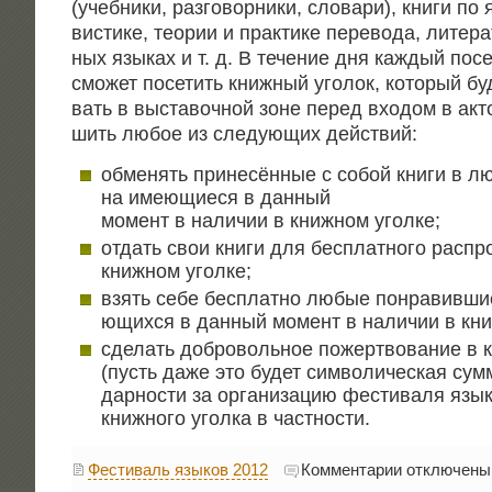
(учеб­ни­ки, раз­го­вор­ни­ки, сло­ва­ри), кни­ги по
ви­сти­ке, тео­рии и прак­ти­ке пере­во­да, лите­ра
ных язы­ках и т. д. В тече­ние дня каж­дый посе
смо­жет посе­тить книж­ный уго­лок, кото­рый буд
вать в выста­воч­ной зоне перед вхо­дом в акт
шить любое из сле­ду­ю­щих действий:
обме­нять при­не­сён­ные с собой кни­ги в л
на име­ю­щи­е­ся в данный
момент в нали­чии в книж­ном уголке;
отдать свои кни­ги для бес­плат­но­го рас­про
книж­ном уголке;
взять себе бес­плат­но любые понра­вив­ши­е
ю­щих­ся в дан­ный момент в нали­чии в кни
сде­лать доб­ро­воль­ное пожерт­во­ва­ние в 
(пусть даже это будет сим­во­ли­че­ская сум­
дар­но­сти за орга­ни­за­цию фести­ва­ля язы
книж­но­го угол­ка в частности.
к
Фестиваль языков 2012
Комментарии
отключены
записи