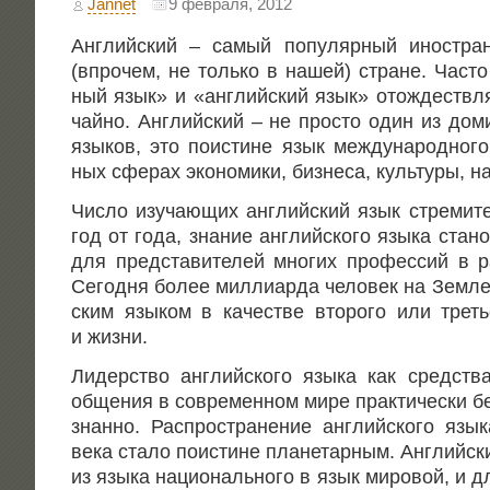
Jannet
9 февраля, 2012
Англий­ский – самый попу­ляр­ный ино­стр
(впро­чем, не толь­ко в нашей) стране. Часто
ный язык» и «англий­ский язык» отож­деств­ля
чай­но. Англий­ский – не про­сто один из доми
язы­ков, это поис­ти­не язык меж­ду­на­род­но­
ных сфе­рах эко­но­ми­ки, биз­не­са, куль­ту­ры, 
Чис­ло изу­ча­ю­щих англий­ский язык стре­ми­тел
год от года, зна­ние англий­ско­го язы­ка ста­но
для пред­ста­ви­те­лей мно­гих про­фес­сий в р
Сего­дня более мил­лиарда чело­век на Зем­ле 
ским язы­ком в каче­стве вто­ро­го или тре­ть
и жизни.
Лидер­ство англий­ско­го язы­ка как сред­ства 
обще­ния в совре­мен­ном мире прак­ти­че­ски б
знан­но. Рас­про­стра­не­ние англий­ско­го яз
века ста­ло поис­ти­не пла­не­тар­ным. Англий­ск
из язы­ка наци­о­наль­но­го в язык миро­вой, и