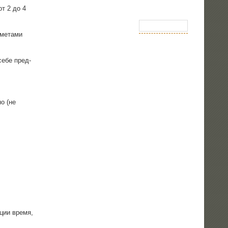
от 2 до 4
ме­та­ми
 себе пред­
но (не
­ции вре­мя,