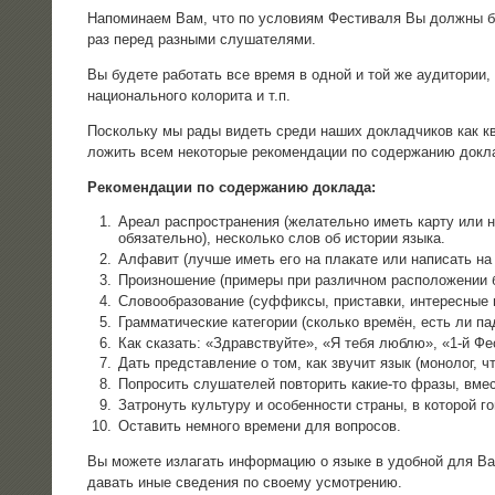
Напо­ми­на­ем Вам, что по усло­ви­ям Фести­ва­ля Вы долж­ны 
раз перед раз­ны­ми слушателями.
Вы буде­те рабо­тать все вре­мя в одной и той же ауди­то­рии, 
наци­о­наль­но­го коло­ри­та и т.п.
Посколь­ку мы рады видеть сре­ди наших доклад­чи­ков как ква­л
ло­жить всем неко­то­рые реко­мен­да­ции по содер­жа­нию докл
Реко­мен­да­ции по содер­жа­нию доклада:
Аре­ал рас­про­стра­не­ния (жела­тель­но иметь кар­ту или 
обя­за­тель­но), несколь­ко слов об исто­рии языка.
Алфа­вит (луч­ше иметь его на пла­ка­те или напи­сать на
Про­из­но­ше­ние (при­ме­ры при раз­лич­ном рас­по­ло­же­ни
Сло­во­об­ра­зо­ва­ние (суф­фик­сы, при­став­ки, инте­рес­ны
Грам­ма­ти­че­ские кате­го­рии (сколь­ко вре­мён, есть ли п
Как ска­зать: «Здрав­ствуй­те», «Я тебя люб­лю», «1‑й Ф
Дать пред­став­ле­ние о том, как зву­чит язык (моно­лог, чте­
Попро­сить слу­ша­те­лей повто­рить какие-то фра­зы, вме­ст
Затро­нуть куль­ту­ру и осо­бен­но­сти стра­ны, в кото­рой 
Оста­вить немно­го вре­ме­ни для вопросов.
Вы може­те изла­гать инфор­ма­цию о язы­ке в удоб­ной для Вас п
давать иные све­де­ния по сво­е­му усмотрению.