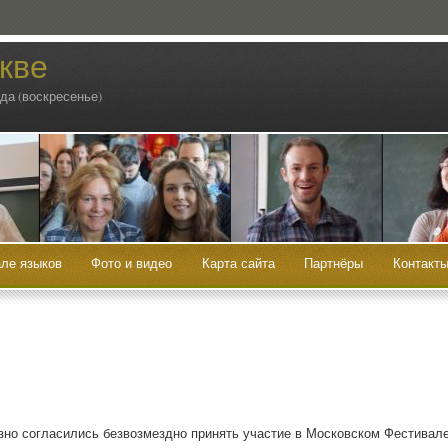
кве
ода (воскресенье)
ле языков
Фото и видео
Карта сайта
Партнёры
Контакт
­но согла­си­лись без­воз­мезд­но при­нять уча­стие в Мос­ков­ском Фести­ва­