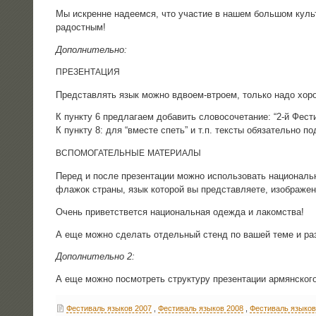
Мы искренне наде­ем­ся, что уча­стие в нашем боль­шом куль­
радостным!
Допол­ни­тель­но:
ПРЕЗЕНТАЦИЯ
Пред­став­лять язык мож­но вдво­ем-втро­ем, толь­ко надо хоро
К пунк­ту 6 пред­ла­га­ем доба­вить сло­во­со­че­та­ние: “2‑й Фес
К пунк­ту 8: для “вме­сте спеть” и т.п. тек­сты обя­за­тель­но по
ВСПОМОГАТЕЛЬНЫЕ
МАТЕРИАЛЫ
Перед и после пре­зен­та­ции мож­но исполь­зо­вать наци­о­нал
флажок стра­ны, язык кото­рой вы пред­став­ля­е­те, изоб­ра­же­
Очень при­вет­ст­вет­ся наци­о­наль­ная одеж­да и лакомства!
А еще мож­но сде­лать отдель­ный стенд по вашей теме и раз
Допол­ни­тель­но 2:
А еще мож­но посмот­реть струк­ту­ру пре­зен­та­ции армян­ско­г
Фестиваль языков 2007
,
Фестиваль языков 2008
,
Фестиваль языков