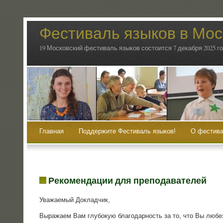
Фестиваль языков в Мос
19 Московский фестиваль языков состоится 7 декабря 2025 г
Главная
Поддержите Фестиваль языков!
О фестива
Рекомендации для преподавателей
Ува­жа­е­мый Докладчик,
Выра­жа­ем Вам глу­бо­кую бла­го­дар­ность за то, что Вы любез