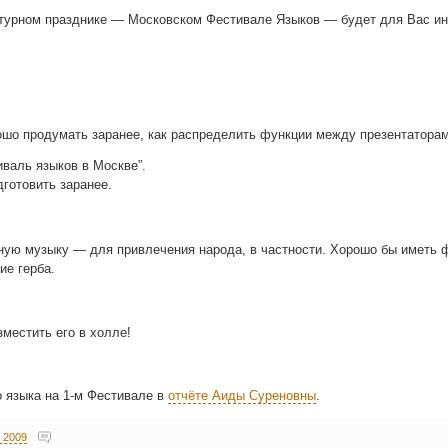
тур­ном празд­ни­ке — Мос­ков­ском Фести­ва­ле Язы­ков — будет для Вас ин
­шо про­ду­мать зара­нее, как рас­пре­де­лить функ­ции меж­ду презентатора
ти­валь язы­ков в Москве”.
д­го­то­вить заранее.
ь­ную музы­ку — для при­вле­че­ния наро­да, в част­но­сти. Хоро­шо бы иметь 
ние герба.
­ме­стить его в холле!
о язы­ка на 1‑м Фести­ва­ле в
отчё­те Аиды Суре­нов­ны
.
 2009