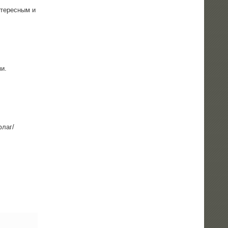
те­рес­ным и
ми.
флаг/