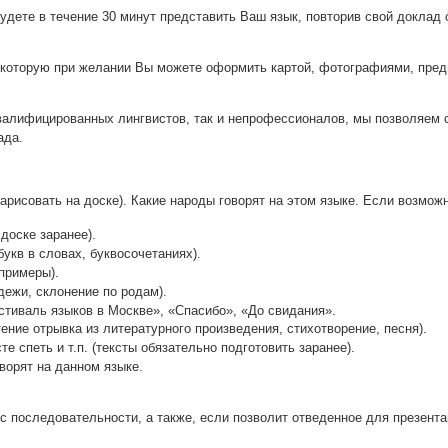
буде­те в тече­ние 30 минут пред­ста­вить Ваш язык, повто­рив свой доклад 
кото­рую при жела­нии Вы може­те офор­мить кар­той, фото­гра­фи­я­ми, пред­
и­фи­ци­ро­ван­ных линг­ви­стов, так и непро­фес­си­о­на­лов, мы поз­во­ля­ем
ада.
нари­со­вать на дос­ке). Какие наро­ды гово­рят на этом язы­ке. Если воз­мож­
 дос­ке заранее).
и букв в сло­вах, буквосочетаниях).
е примеры).
аде­жи, скло­не­ние по родам).
ести­валь язы­ков в Москве», «Спа­си­бо», «До свидания».
ние отрыв­ка из лите­ра­тур­но­го про­из­ве­де­ния, сти­хо­тво­ре­ние, песня).
е спеть и т.п. (тек­сты обя­за­тель­но под­го­то­вить заранее).
гово­рят на дан­ном языке.
осле­до­ва­тель­но­сти, а так­же, если поз­во­лит отве­ден­ное для пре­зен­та