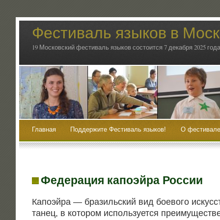
Фестиваль языков в Мос
19 Московский фестиваль языков состоится 7 декабря 2025 года
Главная
Поддержите Фестиваль языков!
О фестивале
Федерация капоэйра России
Капо­эй­ра — бра­зиль­ский вид бое­во­го искус­с
танец, в кото­ром исполь­зу­ет­ся пре­иму­ще­стве