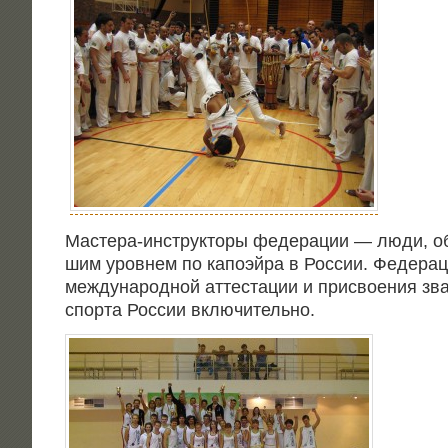
Масте­ра-инструк­то­ры феде­ра­ции — люди, об
шим уров­нем по капо­эй­ра в Рос­сии. Феде­ра­ц
меж­ду­на­род­ной атте­ста­ции и при­сво­е­ния зв
спор­та Рос­сии включительно.