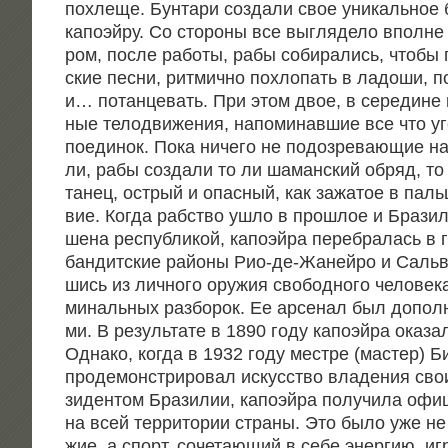
похле­ще. Бун­та­ри созда­ли свое уни­каль­ное
капо­эй­ру. Со сто­ро­ны все выгля­де­ло вполне
ром, после рабо­ты, рабы соби­ра­лись, что­бы 
ские пес­ни, рит­мич­но похло­пать в ладо­ши, п
и… потан­це­вать. При этом двое, в сере­дине к
ные тело­дви­же­ния, напо­ми­нав­шие все что уг
поеди­нок. Пока ниче­го не подо­зре­ва­ю­щие на
ли, рабы созда­ли то ли шаман­ский обряд, то 
танец, ост­рый и опас­ный, как зажа­тое в паль­ц
вие. Когда раб­ство ушло в про­шлое и Бра­зи­
ше­на рес­пуб­ли­кой, капо­эй­ра пере­бра­лась в г
бан­дит­ские рай­о­ны Рио-де-Жаней­ро и Саль­ва
шись из лич­но­го ору­жия сво­бод­но­го чело­ве­
ми­наль­ных раз­бо­рок. Ее арсе­нал был допол­
ми. В резуль­та­те в 1890 году капо­эй­ра ока­за­
Одна­ко, когда в 1932 году мест­ре (мастер) Бим
про­де­мон­стри­ро­вал искус­ство вла­де­ния св
зи­ден­том Бра­зи­лии, капо­эй­ра полу­чи­ла офи­
на всей тер­ри­то­рии стра­ны. Это было уже не
жие, а спорт, соче­та­ю­щий в себе энер­гию, иг