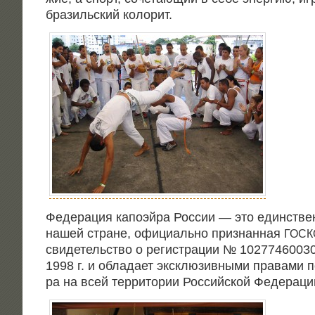
бра­зиль­ский колорит.
Феде­ра­ция капо­эй­ра Рос­сии — это един­ствен
нашей стране, офи­ци­аль­но при­знан­ная
ГОС
сви­де­тель­ство о реги­стра­ции № 1027746003
1998 г. и обла­да­ет экс­клю­зив­ны­ми пра­ва­ми 
ра на всей тер­ри­то­рии Рос­сий­ской Федераци