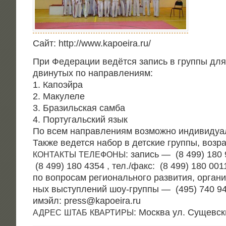
Сайт: http://www.kapoeira.ru/
При Феде­ра­ции ведёт­ся запись в груп­пы для
дви­ну­тых по направлениям:
1. Капоэйра
2. Макулеле
3. Бра­зиль­ская самба
4. Пор­ту­галь­ский язык
По всем направ­ле­ни­ям воз­мож­но инди­ви­ду­ал
Так­же ведет­ся набор в дет­ские груп­пы, воз­ра
: запись — (8 499) 180 
КОНТАКТЫ
ТЕЛЕФОНЫ
(8 499) 180 4354 , тел./факс: (8 499) 180 0011
по вопро­сам реги­о­наль­но­го раз­ви­тия, орга­ни
ных выступ­ле­ний шоу-груп­пы — (495) 740 94
имэйл: press@kapoeira.ru
: Москва ул. Сущев­ск
АДРЕС
ШТАБ
КВАРТИРЫ