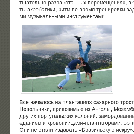
тща­тель­но раз­ра­бо­тан­ных пере­ме­ще­ни­ях, в
ты акро­ба­ти­ки, ритм во вре­мя тре­ни­ров­ки зада
ми музы­каль­ны­ми инструментами.
Все нача­лось на план­та­ци­ях сахар­но­го трост­
Неволь­ни­ки, при­во­зи­мые из Анго­лы, Мозам­би
дру­гих пор­ту­галь­ских коло­ний, замор­до­ван­
еда­ни­ем и кро­во­пий­ца­ми-план­та­то­ра­ми, орга
Они не ста­ли изда­вать «Бра­зиль­скую искру»,