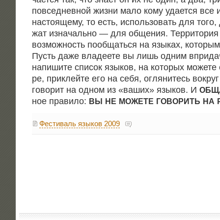
повсе­днев­ной жиз­ни мало кому уда­ет­ся все 
насто­я­ще­му, то есть, исполь­зо­вать для того,
жат изна­чаль­но — для обще­ния. Тер­ри­то­ри
воз­мож­ность пооб­щать­ся на язы­ках, кото­ры­м
Пусть даже вла­де­е­те вы лишь одним впри­да­ч
напи­ши­те спи­сок язы­ков, на кото­рых може­те 
ре, при­клей­те его на себя, огля­ни­тесь вокруг 
гово­рит на одном из «ваших» язы­ков. И
ОБЩ
ное пра­ви­ло:
ВЫ
НЕ
МОЖЕТЕ
ГОВОРИТЬ
НА
Фестиваль языков 2009