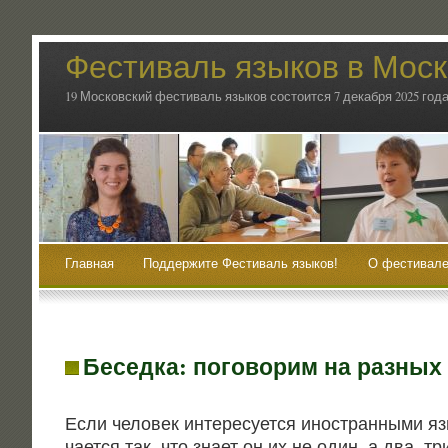
Фестиваль языков в Мос
19 Московский фестиваль языков состоится 7 декабря 2025 года
Главная
Поддержите Фестиваль языков!
О фестивале
Беседка: поговорим на разных
Если чело­век инте­ре­су­ет­ся ино­стран­ны­ми яз
ча­ет­ся так, что зна­ет он их не один, а два, т