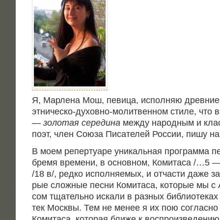
Я, Мар­ле­на Мош, певи­ца, испол­няю древ­ние
этни­че­ско-духов­но-молит­вен­ном сти­ле, что 
—
золо­тая сере­ди­на
меж­ду народ­ным и клас­
поэт, член Сою­за Писа­те­лей Рос­сии, пишу на
В моем репер­ту­а­ре уни­каль­ная про­грам­ма 
бре­мя вре­ме­ни, в основ­ном, Коми­та­са /…5
/18 в/, ред­ко испол­ня­е­мых, и отча­сти даже з
рые слож­ные пес­ни Коми­та­са, кото­рые мы с 
сом тща­тель­но иска­ли в раз­ных биб­лио­те­ках
тек Моск­вы. Тем не менее я их пою соглас­но 
Коми­та­са, кото­рая бли­же к вос­про­из­ве­де­ни