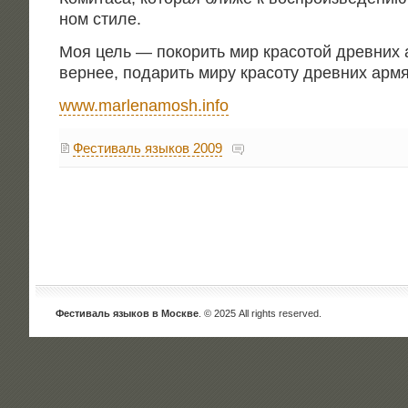
ном стиле.
Моя цель — поко­рить мир кра­со­той древ­них 
вер­нее, пода­рить миру кра­со­ту древ­них арм
www.marlenamosh.info
Фестиваль языков 2009
Фестиваль языков в Москве
. © 2025 All rights reserved.