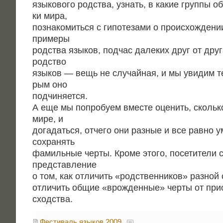
язы­ко­во­го род­ства, узнать, в какие груп­пы об
ки мира,
позна­ко­мить­ся с гипо­те­за­ми о про­ис­хож­де­н
примеры
род­ства язы­ков, под­час дале­ких друг от дру­
родство
язы­ков — вещь не слу­чай­ная, и мы уви­дим те
рым оно
подчиняется.
А еще мы попро­бу­ем вме­сте оце­нить, сколь­к
мире, и
дога­дать­ся, отче­го они раз­ные и все рав­но у
сохранять
фамиль­ные чер­ты. Кро­ме это­го, посе­ти­те­ли 
представление
о том, как отли­чить «род­ствен­ни­ков» раз­ной
отли­чить общие «врож­ден­ные» чер­ты от при­об
сходства.
Фестиваль языков 2009