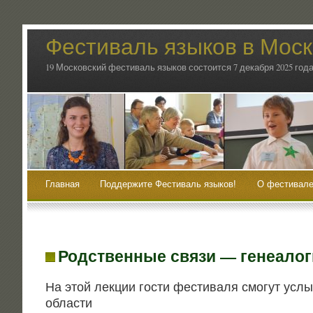
Фестиваль языков в Мос
19 Московский фестиваль языков состоится 7 декабря 2025 года
Главная
Поддержите Фестиваль языков!
О фестивале
Родственные связи — генеалог
На этой лек­ции гости фести­ва­ля смо­гут услы
области