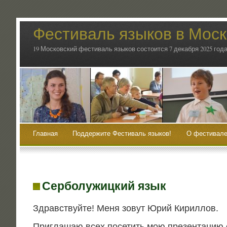
Фестиваль языков в Мос
19 Московский фестиваль языков состоится 7 декабря 2025 года
Главная
Поддержите Фестиваль языков!
О фестивале
Серболужицкий язык
Здрав­ствуй­те! Меня зовут Юрий Кириллов.
При­гла­шаю всех посе­тить мою пре­зен­та­цию