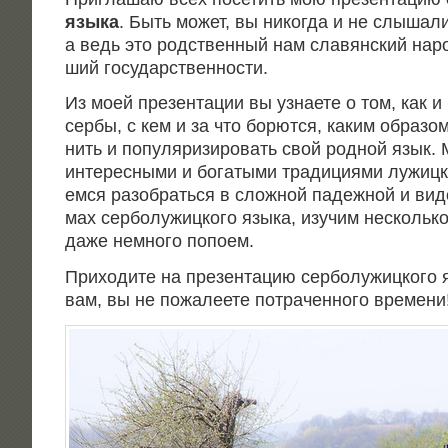
язы­ка
. Быть может, вы нико­гда и не слы­ша­ли 
а ведь это род­ствен­ный нам сла­вян­ский наро
ший государственности.
Из моей пре­зен­та­ции вы узна­е­те о том, как 
сер­бы, с кем и за что борют­ся, каким обра­зом
нить и попу­ля­ри­зи­ро­вать свой род­ной язык. 
инте­рес­ны­ми и бога­ты­ми тра­ди­ци­я­ми лужиц­
ем­ся разо­брать­ся в слож­ной падеж­ной и вид
мах сер­бо­лу­жиц­ко­го язы­ка, изу­чим несколь­
даже немно­го попоем.
При­хо­ди­те на пре­зен­та­цию сер­бо­лу­жиц­ко­го
вам, вы не пожа­ле­е­те потра­чен­но­го времени