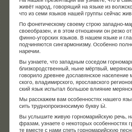
живёт народ, гово­ря­щий на язы­ке из волж­ско
что из семи язы­ков нашей груп­пы сей­час жив
По фоне­ти­че­ско­му сво­е­му строю запад­но-м
свое­об­ра­зен, и в этом отно­ше­нии он рез­ко отл
фин­но-угор­ских язы­ков. В нашем язы­ке и гла
под­чи­ня­ют­ся син­гар­мо­низ­му. Осо­бен­но пол­
наречии.
Вы узна­е­те, что запад­ным сосе­дом гор­но­ма­р
близ­ко­род­ствен­ный, ныне мёрт­вый, мерян­ск
гово­ри­ло древ­нее досла­вян­ское насе­ле­ние м
ско­го, вла­ди­мир­ско­го, яро­слав­ско­го реги­о­
ский язык испы­тал боль­шое вли­я­ние мерянс
Мы рас­ска­жем вам осо­бен­но­стях наше­го язы­
сить труд­но­про­из­но­си­мую бук­ву Ӹ.
Вы услы­ши­те живую гор­но­ма­рий­скую речь, 
фра­зам, узна­е­те о неко­то­рых осо­бен­но­стях г
те вме­сте с нами спеть гор­но­ма­рий­скую пес