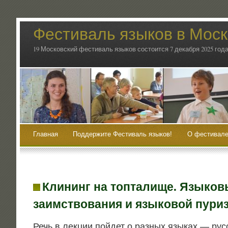
Фестиваль языков в Мос
19 Московский фестиваль языков состоится 7 декабря 2025 года
Главная
Поддержите Фестиваль языков!
О фестивале
Клининг на топталище. Языков
заимствования и языковой пури
Речь в лек­ции пой­дет о раз­ных язы­ках — рус­