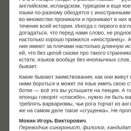
англий­ском, исланд­ском, турец­ком и еще кое
язы­ки по-раз­но­му обхо­дят­ся с ино­стран­ны­ми
во мно­же­стве про­ни­ка­ли и про­ни­ка­ют в них 
тече­ние всей исто­рии. Ино­гда с пер­во­го взг
дога­дать­ся, что перед нами сло­во, не род­ное
настоль­ко хоро­шо при­жил­ся «ино­стра­нец». А
ния име­ют за пле­ча­ми настоль­ко длин­ную ист
ей, что без целой сказ­ки про тако­го стран­ни­к
кста­ти, язы­ков вооб­ще без ино­языч­ных слов,
бывает.
Какие быва­ют заим­ство­ва­ния, как они живут 
ними бороть­ся и может ли язык иметь свою ст
бот­ке — всё это вы услы­ши­те на лек­ции. А та
япон­цы гово­рят «спа­си­бо», нуж­но ли быть ва
треб­лять вар­ва­риз­мы, чьи рога тор­чат из ан
же на самом деле такое «сгу­щен­ка». Не проп
Мок­ин Игорь Вик­то­ро­вич
.
Пере­вод­чик-син­хро­нист, фило­лог, кан­ди­дат