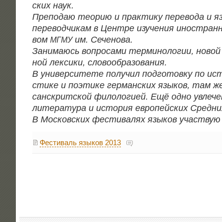
ских наук.
Пре­по­даю тео­рию и прак­ти­ку пере­во­да и я
пере­вод­чи­кам в Цен­тре изу­че­ния ино­стран
вом
им. Сеченова.
МГМУ
Зани­ма­юсь вопро­са­ми тер­ми­но­ло­гии, новой 
ной лек­си­ки, словообразования.
В уни­вер­си­те­те полу­чил под­го­тов­ку по ист
сти­ке и поэ­ти­ке гер­ман­ских язы­ков, там же 
сан­скрит­ской фило­ло­ги­ей. Ещё одно увле­че
лите­ра­ту­ра и исто­рия евро­пей­ских Сред­ни
В Мос­ков­ских фести­ва­лях язы­ков участ­вую
Фестиваль языков 2013