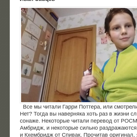
Все мы чита­ли Гар­ри Пот­те­ра, или смот­ре­
Нет? Тогда вы навер­ня­ка хоть раз в жиз­ни с
со­на­же. Неко­то­рые чита­ли пере­вод от РО
Амбридж, и неко­то­рые силь­но раз­дра­жа­ют­
и Кхем­бридж от Спи­вак. Про­чи­тав ори­ги­нал