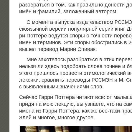
разо­брать­ся в том, как пра­виль­но доне­сти д
имён и фами­лий, зало­жен­ный автором.
С момен­та выпус­ка изда­тель­ством
РОСМ
ско­языч­ной вер­сии попу­ляр­ной серии книг Д
ри Пот­те­ре ведут­ся спо­ры о точ­но­сти пере­
имен и тер­ми­нов. Эти спо­ры обост­ри­лись в 
вышел пере­вод Марии Спивак.
Мне захо­те­лось разо­брать­ся в этих пере­во
нель­зя ли здесь подо­брать сло­ва точ­нее и бл
это­го при­шлось про­ве­сти эти­мо­ло­ги­че­ский 
лек­си­ки, срав­нить пере­во­ды
и М. Сп
РОСМЭН
с выяв­лен­ны­ми зна­че­ни­я­ми слов.
Сей­час Гар­ри Пот­те­ра чита­ют все: от малы­ша
при­дя на мою лек­цию, вы узна­е­те, что на са
име­на из Гар­ри Пот­те­ра, как же всё-таки пра
Злей и мно­гое, мно­гое другое.