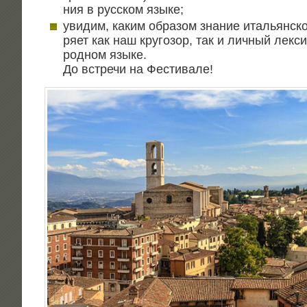
ния в рус­ском языке;
уви­дим, каким обра­зом зна­ние ита­льян­ско
ря­ет как наш кру­го­зор, так и лич­ный лек­с
род­ном язы­ке.
До встре­чи на Фестивале!