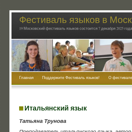
Фестиваль языков в Мос
19 Московский фестиваль языков состоится 7 декабря 2025 года
Главная
Поддержите Фестиваль языков!
О фестивале
Итальянский язык
Татья­на Трунова
Пре­по­да­ва­тель ита­льян­ско­го язы­ка, автор