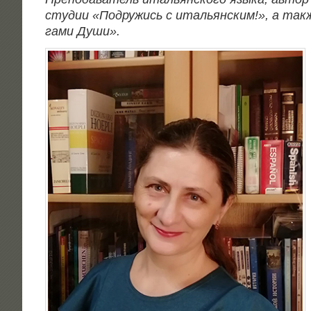
сту­дии «Подру­жись с ита­льян­ским!», а так­
га­ми Души».