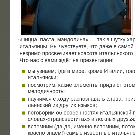
«
Пиц­ца, пас­та, ман­до­ли­на» — так в шут­ку хар
ита­льян­цы. Вы чув­ству­е­те, что даже в самой
незри­мо про­све­чи­ва­ет кра­со­та ита­льян­ско­го
Что нас с вами ждёт на презентации:
мы узна­ем, где в мире, кро­ме Ита­лии, гов
итальянски;
посмот­рим, какие эле­мен­ты при­да­ют это­
мелодичность;
научим­ся с ходу рас­по­зна­вать сло­ва, при
льян­ский из дру­гих языков;
пого­во­рим об осо­бен­но­стях ита­льян­ской г
словах-«трансвеститах» и лож­ных дру­зья
вспом­ним (да-да, имен­но вспом­ним, пото­
крас­но зна­ем!) самые извест­ные ита­льян­с