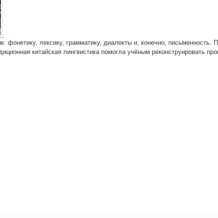
: фоне­ти­ку, лек­си­ку, грам­ма­ти­ку, диа­лек­ты и, конеч­но, пись­мен­ность. 
и­ци­он­ная китай­ская линг­ви­сти­ка помог­ла учё­ным рекон­стру­и­ро­вать про­