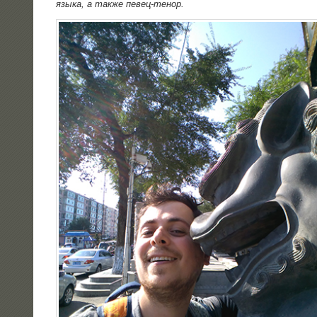
язы­ка, а так­же певец-тенор.