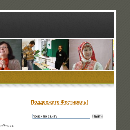
ы
Поддержите Фестиваль!
ай­ско­го