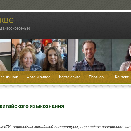
кве
ода (воскресенье)
ле языков
Фото и видео
Карта сайта
Партнёры
Контакт
 китайского языкознания
ь
, пере­вод­чик китай­ской лите­ра­ту­ры, пере­вод­чик-син­хро­нист кит
МФТИ