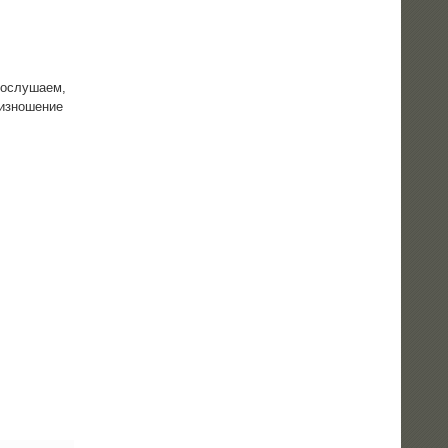
Послу­ша­ем,
из­но­ше­ние