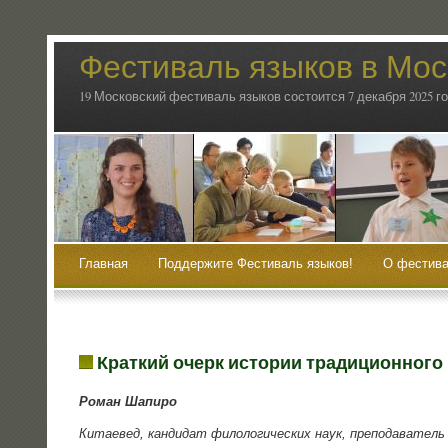
Фестиваль языков в Мос
19 Московский фестиваль языков состоится 7 декабря 2025 г
Главная
Поддержите Фестиваль языков!
О фестива
Краткий очерк истории традиционного
Роман Шапи­ро
Кита­е­вед, кан­ди­дат фило­ло­ги­че­ских наук, пре­по­да­ва­тел