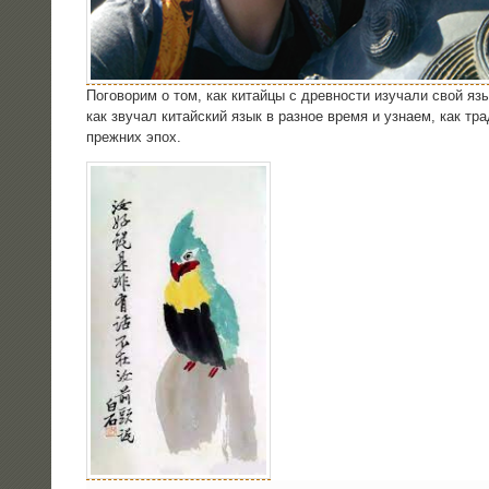
Пого­во­рим о том, как китай­цы с древ­но­сти изу­ча­ли свой язык
как зву­чал китай­ский язык в раз­ное вре­мя и узна­ем, как тра­д
преж­них эпох.