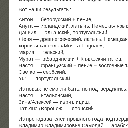
Вот наши результаты:
Антон — бело­рус­ский + пение,
Aну­та — ирланд­ский, латынь, Немец­кая язы­
Дани­ил — албан­ский, португальский,
Женя — древ­не­гре­че­ский, латынь, Немец­ка
хоро­вая капел­ла «Musica Linguae»,
Мария — гэльский,
Мурат — кабар­дин­ский + Кня­же­ский танец,
Настя — фран­цуз­ский + пение + восточ­ные 
Свет­ко — сербский,
Yuri — португальский.
Из новых не смог­ли быть, но подтвердились:
Настя — итальянский,
Зина/Алексей — иврит, идиш,
Татья­на (Воро­неж) — японский.
Из пре­по­да­ва­те­лей про­шло­го года под­твер­
Вла­ди­мир Вла­ди­ми­ро­вич Само­дай — арабск