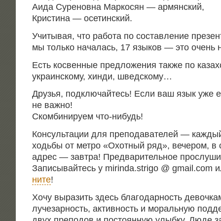
Аида Суре­нов­на Мар­ко­сян — армянский,
Кри­сти­на — осетинский.
Учи­ты­вая, что рабо­та по состав­ле­ние пре­зен­
мы толь­ко нача­лась, 17 язы­ков — это очень 
Есть кос­вен­ные пред­ло­же­ния так­же по казах­с
укра­ин­ско­му, хин­ди, шведскому…
Дру­зья, под­клю­чай­тесь! Если ваш язык уже е
не важно!
Ском­би­ни­ру­ем что-нибудь!
Кон­суль­та­ции для пре­по­да­ва­те­лей — каж­ды
ходь­бы от мет­ро «Охот­ный ряд», вече­ром, в 
адрес — зав­тра! Пред­ва­ри­тель­ное про­слу­ши­
Запи­сы­вай­тесь у mirinda.strigo @ gmail.com 
ни­те
!
Хочу выра­зить здесь бла­го­дар­ность девоч­ка
луче­зар­ность, актив­ность и мораль­ную под­де
двух пре­по­дов и посто­ян­ную улыб­ку, Люде за