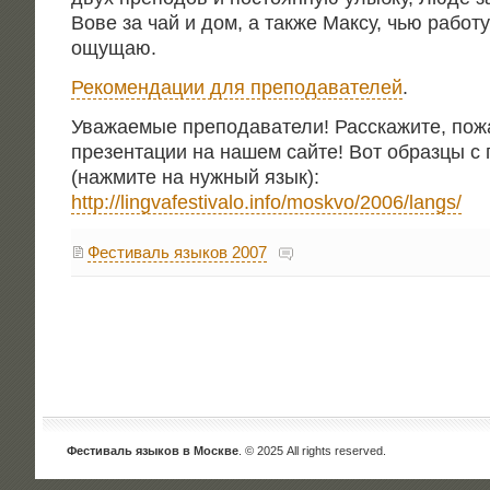
Вове за чай и дом, а так­же Мак­су, чью рабо­ту
ощущаю.
Реко­мен­да­ции для пре­по­да­ва­те­лей
.
Ува­жа­е­мые пре­по­да­ва­те­ли! Рас­ска­жи­те, по
пре­зен­та­ции на нашем сай­те! Вот образ­цы с 
(нажми­те на нуж­ный язык):
http://lingvafestivalo.info/moskvo/2006/langs/
Фестиваль языков 2007
Фестиваль языков в Москве
. © 2025 All rights reserved.