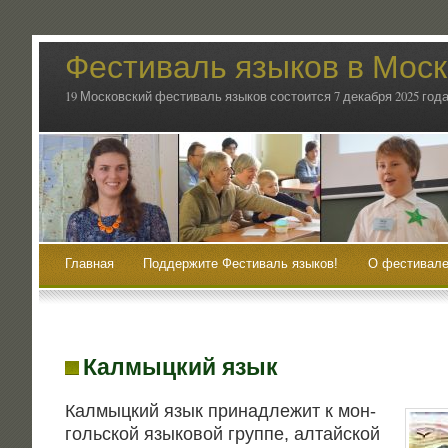
Фестиваль языков в Мос
19 Московский фестиваль языков состоится 7 декабря 2025 года
Главная
Поддержите Фестиваль языков!
О фестивале
Калмыцкий язык
Кал­мыц­кий язык при­над­ле­жит к мон­
голь­ской язы­ко­вой груп­пе, алтайской