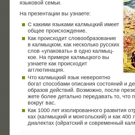
язы­ко­вой семьи.
На пре­зен­та­ции вы узнаете:
С каки­ми язы­ка­ми кал­мыц­кий име­ет
общее происхождение.
Как про­ис­хо­дит сло­во­об­ра­зо­ва­ние
в кал­мыц­ком, как несколь­ко рус­ских
слов «упа­ко­вать» в одно кал­мыц­
кое. На при­ме­ре кал­мыц­ко­го вы
узна­е­те как про­ис­хо­дит
агглютинация.
Что кал­мыц­кий язык неве­ро­ят­но
богат спо­со­ба­ми опи­са­ния состо­я­ний и д
обра­зов дей­ствий. Воз­мож­но, после пре­з
же­те более деталь­но пере­да­вать то, что п
вокруг вас.
Как 1000 лет изо­ли­ро­ван­но­го раз­ви­тия от
ках (кал­мыц­кий и мон­голь­ский) и как 400 
диа­лек­тах (ойрат­ский и совре­мен­ный ка