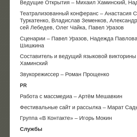
Веду­щие Откры­тия – Миха­ил Хамин­ский, Н
Теат­ра­ли­зо­ван­ный кон­фе­ранс – Ана­ста­сия С
Тур­ка­тен­ко, Вла­ди­слав Земен­ков, Алек­санд
сей Лебе­дев, Олег Чай­ка, Павел Уразов
Сце­на­рии – Павел Ура­зов, Надеж­да Пав­ло­ва
Шишкина
Соста­ви­тель и веду­щий язы­ко­вой вик­то­ри­н
Хаминский
Зву­ко­ре­жис­сер – Роман Прощенко
PR
Рабо­та с мас­сме­диа – Артём Мешавкин
Фести­валь­ные сайт и рас­сыл­ка – Марат Са
Груп­па «В Кон­так­те» – Игорь Мокин
Служ­бы