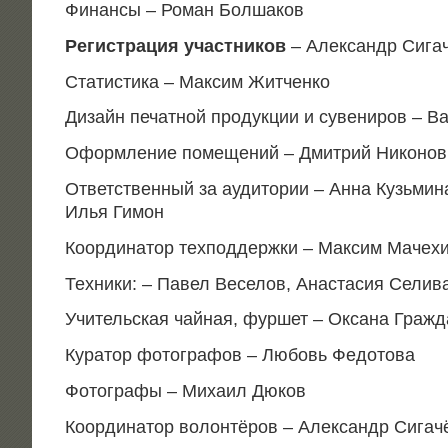
Финан­сы – Роман Болшаков
Реги­стра­ция участ­ни­ков
– Алек­сандр Сига
Ста­ти­сти­ка – Мак­сим Житченко
Дизайн печат­ной про­дук­ции и суве­ни­ров – В
Оформ­ле­ние поме­ще­ний – Дмит­рий Никонов
Ответ­ствен­ный за ауди­то­рии – Анна Кузь­ми­
Илья Гимон
Коор­ди­на­тор тех­под­держ­ки – Мак­сим Мачех
Тех­ни­ки: – Павел Весе­лов, Ана­ста­сия Сели
Учи­тель­ская чай­ная, фур­шет – Окса­на Граж
Кура­тор фото­гра­фов – Любовь Федотова
Фото­гра­фы – Миха­ил Дюков
Коор­ди­на­тор волон­тё­ров – Алек­сандр Сигач