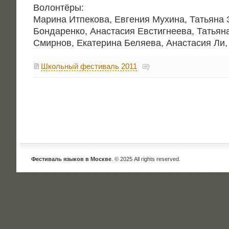
Волон­тё­ры:
Мари­на Итпе­ко­ва, Евге­ния Мухи­на, Татья­на 
Бон­да­рен­ко, Ана­ста­сия Евстиг­не­е­ва, Татья­н
Смир­нов, Ека­те­ри­на Беля­е­ва, Ана­ста­сия Л
Школьный фестиваль 2011
Фестиваль языков в Москве
. © 2025 All rights reserved.