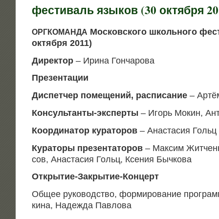
фестиваль языков (30 октября 20
Мос­ков­ско­го школь­но­го фест
ОРГКОМАНДА
октяб­ря 2011)
Дирек­тор
– Ири­на Гончарова
Пре­зен­та­ции
Дис­пет­чер поме­ще­ний, рас­пи­са­ние
– Артё
Кон­суль­тан­ты-экс­пер­ты
– Игорь Мок­ин, Ан
Коор­ди­на­тор кура­то­ров
– Ана­ста­сия Гольц
Кура­то­ры пре­зен­та­то­ров
– Мак­сим Жит­чен­
сов, Ана­ста­сия Гольц, Ксе­ния Бычкова
Откры­тие-Закры­тие-Кон­церт
Общее руко­вод­ство, фор­ми­ро­ва­ние про­гра
ки­на, Надеж­да Павлова