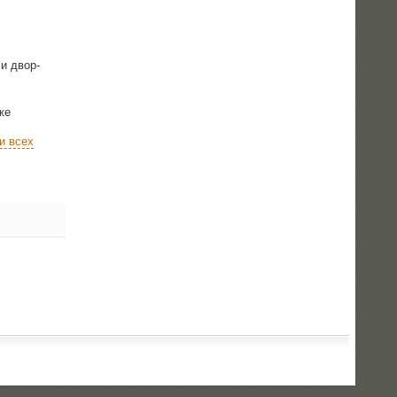
ли двор­
­же
и всех