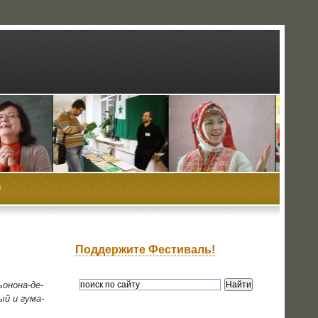
ы
Поддержите Фестиваль!
о­но­на-де-
ный и гума­