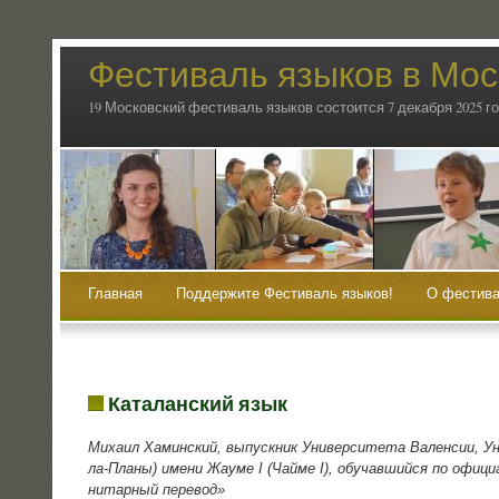
Фестиваль языков в Мос
19 Московский фестиваль языков состоится 7 декабря 2025 г
Главная
Поддержите Фестиваль языков!
О фестива
Каталанский язык
Миха­ил Хамин­ский, выпуск­ник Уни­вер­си­те­та Вален­сии, Уни
ла-Пла­ны) име­ни Жау­ме I (Чай­ме I), обу­чав­ший­ся по офи­ц
ни­тар­ный перевод»