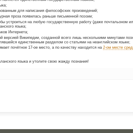
ыка;
­зо­ван­ным для напи­са­ния фило­соф­ских произведений;
ур­ная про­за появи­лась рань­ше пись­мен­ной поэзии;
что­бы устро­ить­ся на любую госу­дар­ствен­ную рабо­ту (даже поч­та­льо­ном и
ан­ско­го языка;
ы­ков Интернета;
ой вер­си­ей Вики­пе­дии, создан­ной все­го лишь несколь­ки­ми мину­та­ми поз
ляв­шей­ся един­ствен­ным раз­де­лом со ста­тья­ми на неан­глий­ском языке;
и­ма­ет почёт­ное 17-ое место, а по каче­ству нахо­дит­ся на
2‑ом месте сре­д
­лан­ско­го язы­ка и уто­ли­те свою жаж­ду познания!