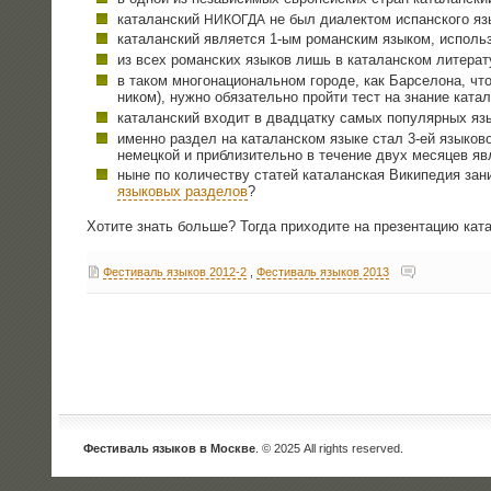
ката­лан­ский
не был диа­лек­том испан­ско­го яз
НИКОГДА
ката­лан­ский явля­ет­ся 1‑ым роман­ским язы­ком, исполь
из всех роман­ских язы­ков лишь в ката­лан­ском лите­ра­т
в таком мно­го­на­ци­о­наль­ном горо­де, как Бар­се­ло­на, 
ни­ком), нуж­но обя­за­тель­но прой­ти тест на зна­ние ката­л
ката­лан­ский вхо­дит в два­дцат­ку самых попу­ляр­ных яз
имен­но раз­дел на ката­лан­ском язы­ке стал 3‑ей язы­ко­в
немец­кой и при­бли­зи­тель­но в тече­ние двух меся­цев яв
ныне по коли­че­ству ста­тей ката­лан­ская Вики­пе­дия зан
язы­ко­вых раз­де­лов
?
Хоти­те знать боль­ше? Тогда при­хо­ди­те на пре­зен­та­цию ката
Фестиваль языков 2012-2
,
Фестиваль языков 2013
Фестиваль языков в Москве
. © 2025 All rights reserved.