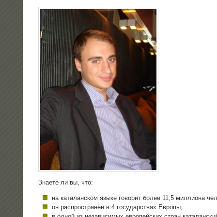
Зна­е­те ли вы, что:
на ката­лан­ском язы­ке гово­рит более 11,5 мил­ли­о­на че
он рас­про­стра­нён в 4 госу­дар­ствах Европы;
в одной из неза­ви­си­мых евро­пей­ских стран ката­лан­ск