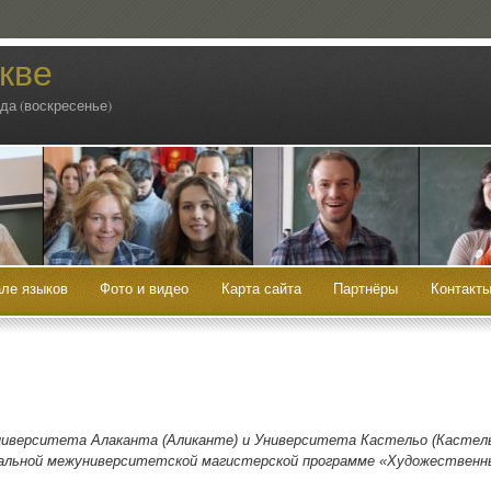
кве
ода (воскресенье)
ле языков
Фото и видео
Карта сайта
Партнёры
Контакт
­вер­си­те­та Ала­кан­та (Али­кан­те) и Уни­вер­си­те­та Касте­льо (Касте­ль
и­аль­ной меж­уни­вер­си­тет­ской маги­стер­ской про­грам­ме «Худо­же­ствен­