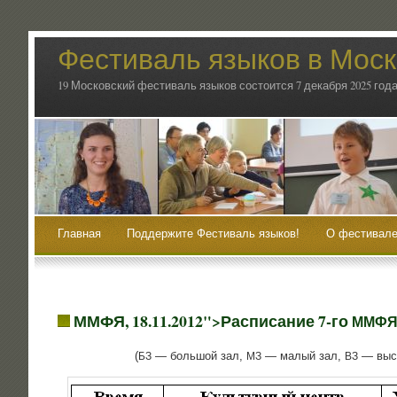
Фестиваль языков в Мос
19 Московский фестиваль языков состоится 7 декабря 2025 года
Главная
Поддержите Фестиваль языков!
О фестивале
ММФЯ, 18.11.2012">Расписание 7‑го
ММФ
(
— боль­шой зал,
— малый зал,
— выст
БЗ
МЗ
ВЗ