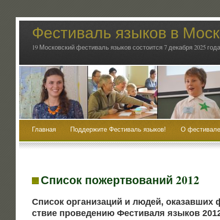
Фестиваль языков в Мос
19 Московский фестиваль языков состоится 7 декабря 2025 года
Главная
Поддержите Фестиваль языков!
О фестивале
Список пожертвований 2012
Спи­сок орга­ни­за­ций и людей, ока­зав­ших
ствие про­ве­де­нию Фести­ва­ля язы­ков 201