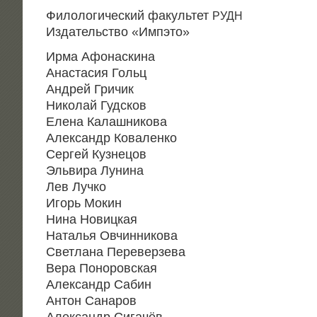
Фило­ло­ги­че­ский факуль­тет
РУДН
Изда­тель­ство «Имп­это»
Ирма Афо­на­ски­на
Ана­ста­сия Гольц
Андрей Гричик
Нико­лай Гудсков
Еле­на Калашникова
Алек­сандр Коваленко
Сер­гей Кузнецов
Эль­ви­ра Лунина
Лев Лучко
Игорь Мокин
Нина Новицкая
Ната­лья Овчинникова
Свет­ла­на Переверзева
Вера Поноровская
Алек­сандр Сабин
Антон Санаров