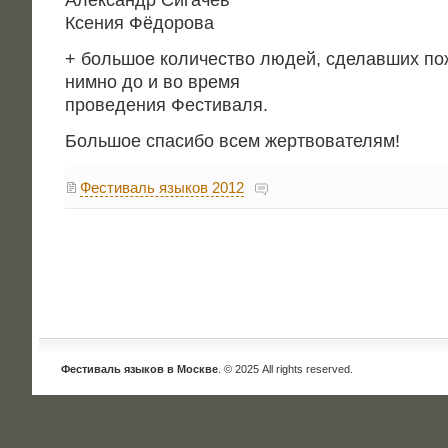
Алек­сандр Сигачёв
Ксе­ния Фёдорова
+ боль­шое коли­че­ство людей, сде­лав­ших пож
ним­но до и во время
про­ве­де­ния Фестиваля.
Боль­шое спа­си­бо всем жертвователям!
Фестиваль языков 2012
Фестиваль языков в Москве
. © 2025 All rights reserved.