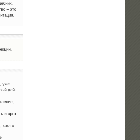
шеб­ник,
тво – это
­та­ция,
ек­ции.
я, уже
­рый дей­
­ле­ние,
ть и орга­
, как-то
е