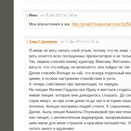
Иона
on 19 Дек 2013 at 1:38 пп
#
Мои впе­чат­ле­ния в жж:
http://jonah3.livejournal.com/1525
Анна Стриганова
on 17 Дек 2013 at 12:51 дп
#
Я никак не могу начать свой отзыв, пото­му что не знаю, ко
рить хочет­ся всех посе­щен­ных пре­зен­та­то­ров и не толь­к
Так, пер­вое спа­си­бо мое­му кура­то­ру Мак­си­му Жит­чен­к
вать­ся, что что-нибудь не вклю­чит­ся, или пой­дет не так
Далее спа­си­бо Воло­де за чай, это все­гда отдель­ный мале
ци­я­ми, и осо­бое настро­е­ние спо­кой­ствия и уюта.
А теперь соб­ствен­но про пре­зен­та­ции, по порядку:
На лек­цию Мат­вея Гор­до­на про Идиш я меч­та­ла схо­дить
живая лек­ция, кото­рую мне дово­ди­лось слы­шать. До сих 
сорок минут, но при этом доне­сти до нее и исто­рию язы­ка
пол­не­на, боль­ше поло­ви­ны людей сто­я­ли. К сожа­ле­нию,
Далее, была лек­ция Камил­лы Плуж­ни­ко­вой про мисти­че­с
ная лек­ция, с вели­ко­леп­ным видео­ря­дом, зача­ро­вы­ва­ю­
шем некое для меня стран­ное и кра­си­вое вол­шеб­ство. Ост
читать мно­го и вдумчиво.