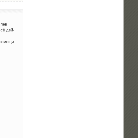
спев
всё дей­
 помо­щи