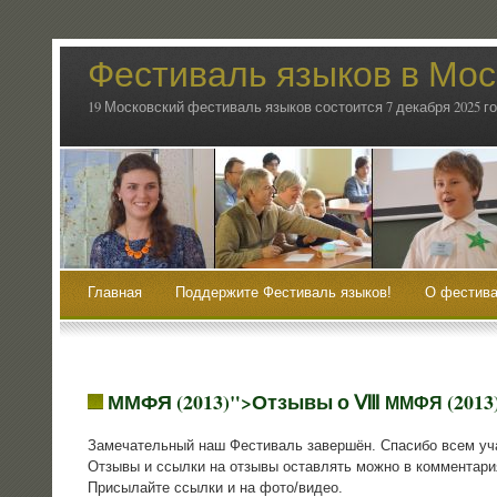
Фестиваль языков в Мос
19 Московский фестиваль языков состоится 7 декабря 2025 г
Главная
Поддержите Фестиваль языков!
О фестива
ММФЯ (2013)">Отзывы о Ⅷ
(2013
ММФЯ
Заме­ча­тель­ный наш Фести­валь завер­шён. Спа­си­бо всем уча
Отзы­вы и ссыл­ки на отзы­вы остав­лять мож­но в ком­мен­та­ри
При­сы­лай­те ссыл­ки и на фото/видео.