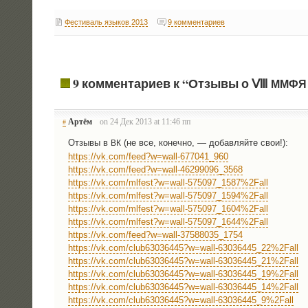
Фестиваль языков 2013
9 комментариев
9 комментариев к “Отзывы о Ⅷ
ММФЯ
Артём
on 24 Дек 2013 at 11:46 пп
#
Отзы­вы в
(не все, конеч­но, — добав­ляй­те свои!):
ВК
https://vk.com/feed?w=wall-677041_960
https://vk.com/feed?w=wall-46299096_3568
https://vk.com/mlfest?w=wall-575097_1587%2Fall
https://vk.com/mlfest?w=wall-575097_1594%2Fall
https://vk.com/mlfest?w=wall-575097_1604%2Fall
https://vk.com/mlfest?w=wall-575097_1644%2Fall
https://vk.com/feed?w=wall-37588035_1754
https://vk.com/club63036445?w=wall-63036445_22%2Fall
https://vk.com/club63036445?w=wall-63036445_21%2Fall
https://vk.com/club63036445?w=wall-63036445_19%2Fall
https://vk.com/club63036445?w=wall-63036445_14%2Fall
https://vk.com/club63036445?w=wall-63036445_9%2Fall