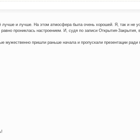
ё луч­ше и луч­ше. На этом атмо­сфе­ра была очень хоро­шей. Я, так и не у
 рав­но про­ник­лась настро­е­ни­ем. И, судя по запи­си Откры­тия-Закры­тия, 
.
рые муже­ствен­но при­шли рань­ше нача­ла и про­пус­ка­ли пре­зен­та­ции ради
ь!