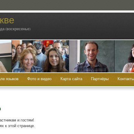
кве
ода (воскресенье)
ле языков
Фото и видео
Карта сайта
Партнёры
Контакт
)
ст­ни­кам и гостям!
­ях к этой странице.