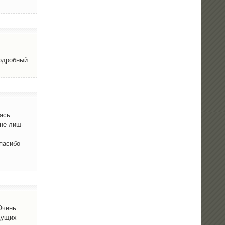
подроб­ный
лась
 не лиш­
а­си­бо
 Очень
ду­щих