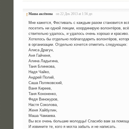
Маша аксёнова
on 22 Дек 2013 at 1:56 дп
#
Мне кажет­ся, Фести­валь с каж­дым разом ста­но­вит­ся вс
посе­тить ни одной лек­ции, коор­ди­ни­рую волон­тё­ров, всё
стви­тель­но уда­лось, и уда­лось очень хоро­шо и красиво
Хоте­лось бы отдель­но побла­го­да­рить волон­тё­ров, кото­
в орга­ни­за­ции. Отдель­но хочет­ся отме­тить следующих:
Али­са Драгун,
Аня Гайченя,
Али­на Ладыгина,
Таня Блинкова,
Надя Чайко,
Андрей Полий,
Саша Поляковский,
Ваня Киреев,
Таня Кононенко,
Федя Винокуров,
Настя Соколова,
Женя Хайбулин,
Маша Чамаева.
Вы все очень боль­шие молод­цы! Спа­си­бо вам за помощ
И изви­ни­те те, кого я мог­ла забыть и не написать.