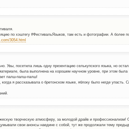
стиваля.
ля­цию по хэш­те­гу #Фести­ва­льЯ­зы­ков, там есть и фото­гра­фии. А более 
l.com/3054.html
но. Увы, посе­ти­ла лишь одну пре­зен­та­цию сель­куп­ско­го язы­ка, но оста­
 мате­ри­а­ле, была выпол­не­на на хоро­шем науч­ном уровне, при этом была
­га­ет палш-палш-палш!
 когда я рас­ска­зы­ва­ла о бре­тон­ском язы­ке, ябло­ку было негде упасть. Сп
шний.
­же­скую твор­че­скую атмо­сфе­ру, за моло­дой драйв и про­фес­си­о­на­лизм!
обду­мы­ва­ли свои анон­сы наедине с собой, тут же про­дол­жа­ли тему преды­