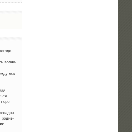
­го­да­
сь вол­но­
еж­ду лек­
мая
ь­ся
 пере­
зага­доч­
, родив­
ние