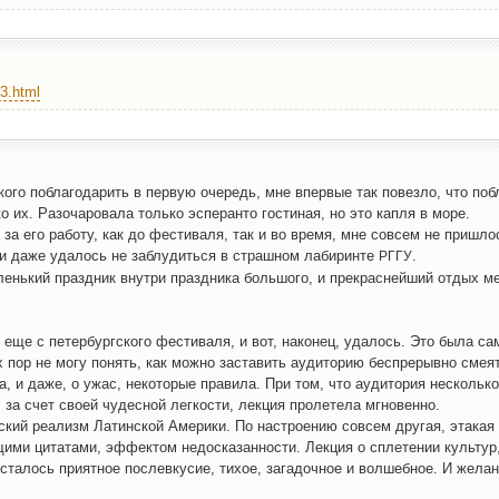
53.html
го побла­го­да­рить в первую оче­редь, мне впер­вые так повез­ло, что побла
о их. Разо­ча­ро­ва­ла толь­ко эспе­ран­то гости­ная, но это кап­ля в море.
о, за его рабо­ту, как до фести­ва­ля, так и во вре­мя, мне совсем не при­шло
 и даже уда­лось не заблу­дить­ся в страш­ном лаби­рин­те
.
РГГУ
нь­кий празд­ник внут­ри празд­ни­ка боль­шо­го, и пре­крас­ней­ший отдых м
 еще с петер­бург­ско­го фести­ва­ля, и вот, нако­нец, уда­лось. Это была са
пор не могу понять, как мож­но заста­вить ауди­то­рию бес­пре­рыв­но сме­ят
, и даже, о ужас, неко­то­рые пра­ви­ла. При том, что ауди­то­рия несколь­ко
 за счет сво­ей чудес­ной лег­ко­сти, лек­ция про­ле­те­ла мгновенно.
кий реа­лизм Латин­ской Аме­ри­ки. По настро­е­нию совсем дру­гая, эта­кая 
щи­ми цита­та­ми, эффек­том недо­ска­зан­но­сти. Лек­ция о спле­те­нии куль­тур
а­лось при­ят­ное после­вку­сие, тихое, зага­доч­ное и вол­шеб­ное. И жела­