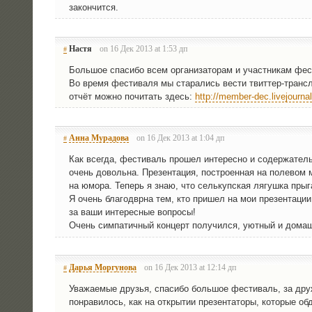
закончится.
Настя
on 16 Дек 2013 at 1:53 дп
#
Боль­шое спа­си­бо всем орга­ни­за­то­рам и участ­ни­кам фе
Во вре­мя фести­ва­ля мы ста­ра­лись вести твит­тер-транс­
отчёт мож­но почи­тать здесь:
http://member-dec.livejourna
Анна Мурадова
on 16 Дек 2013 at 1:04 дп
#
Как все­гда, фести­валь про­шел инте­рес­но и содер­жа­тель­
очень доволь­на. Пре­зен­та­ция, постро­ен­ная на поле­вом
на юмо­ра. Теперь я знаю, что сель­куп­ская лягуш­ка пры
Я очень бла­годвр­на тем, кто при­шел на мои пре­зен­та­ции,
за ваши инте­рес­ные вопросы!
Очень сим­па­тич­ный кон­церт полу­чил­ся, уют­ный и дома
Дарья Моргунова
on 16 Дек 2013 at 12:14 дп
#
Ува­жа­е­мые дру­зья, спа­си­бо боль­шое фести­валь, за дру
понра­ви­лось, как на откры­тии пре­зен­та­то­ры, кото­рые 