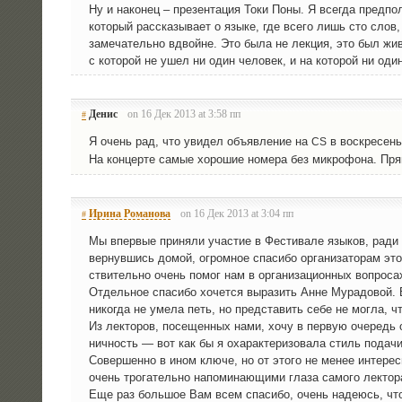
Ну и нако­нец – пре­зен­та­ция Токи Поны. Я все­гда пред­по­
кото­рый рас­ска­зы­ва­ет о язы­ке, где все­го лишь сто слов
заме­ча­тель­но вдвойне. Это была не лек­ция, это был живой
с кото­рой не ушел ни один чело­век, и на кото­рой ни од
Денис
on 16 Дек 2013 at 3:58 пп
#
Я очень рад, что уви­дел объ­яв­ле­ние на
в вос­кре­се­н
CS
На кон­цер­те самые хоро­шие номе­ра без мик­ро­фо­на. Пр
Ирина Романова
on 16 Дек 2013 at 3:04 пп
#
Мы впер­вые при­ня­ли уча­стие в Фести­ва­ле язы­ков, ради 
вер­нув­шись домой, огром­ное спа­си­бо орга­ни­за­то­рам эт
стви­тель­но очень помог нам в орга­ни­за­ци­он­ных вопроса
Отдель­ное спа­си­бо хочет­ся выра­зить Анне Мура­до­вой. Ее 
нико­гда не уме­ла петь, но пред­ста­вить себе не мог­ла, 
Из лек­то­ров, посе­щен­ных нами, хочу в первую оче­редь от
нич­ность — вот как бы я оха­рак­те­ри­зо­ва­ла стиль пода­чи
Совер­шен­но в ином клю­че, но от это­го не менее инте­рес­н
очень тро­га­тель­но напо­ми­на­ю­щи­ми гла­за само­го лек­то
Еще раз боль­шое Вам всем спа­си­бо, очень наде­юсь, что на