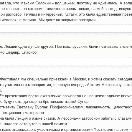
ла­га­ла, что Мак­сим Соло­хин – вол­шеб­ник, поэто­му не уди­ви­лась. А вол­
, но гово­рить на кото­ром – вели­кое и очень тон­кое, на мой взгляд, искус­с
 раз­го­вор, теп­лый и инте­рес­ный. Кста­ти, это была един­ствен­ная пре­зен
ин чело­век не мол­чал. Мы даже на закры­тие опоздали.
ье. Лек­ции одна луч­ше дру­гой. Про наш, рус­ский, были позна­ва­тель­ные л
я­мо шедевр. Спасибо!
Фести­ва­ля мы спе­ци­аль­но при­ез­жа­ли в Моск­ву, и хотим ска­зать сего­дн
о­го уни­каль­но­го меро­при­я­тия, в первую оче­редь Арте­му Мешав­ки­ну, кото
х.
пре­зен­та­ция бре­тон­ско­го язы­ка про­из­ве­ла на нас неиз­гла­ди­мое впе­чат
что буду петь, да еще на бре­тон­ском язы­ке! Супер!
ме­тить Свет­ла­ну Бур­лак. Про­фес­си­о­на­лизм, лако­нич­ность, целост­нос
 лек­ци­он­но­го материала.
а была лек­ция о язы­ке сказ­ки. А пер­со­на­жи автор­ской рабо­ты с гла­за­ми
­ра, надол­го оста­нут­ся в нашей памяти.
ше зна­ком­ство с участ­ни­ка­ми и орга­ни­за­то­ра­ми Фести­ва­ля на этом н