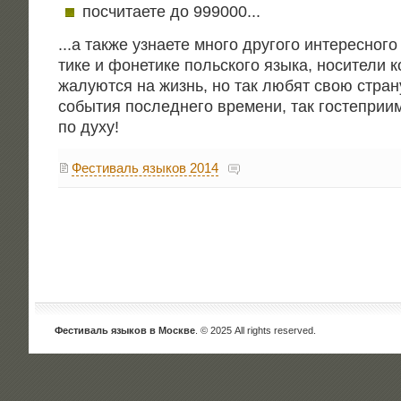
посчи­та­е­те до 999000.
.
.
.
.
.а так­же узна­е­те мно­го дру­го­го инте­рес­но­го
ти­ке и фоне­ти­ке поль­ско­го язы­ка, носи­те­ли 
жалу­ют­ся на жизнь, но так любят свою стра­ну
собы­тия послед­не­го вре­ме­ни, так госте­при­и
по духу!
Фестиваль языков 2014
Фестиваль языков в Москве
. © 2025 All rights reserved.