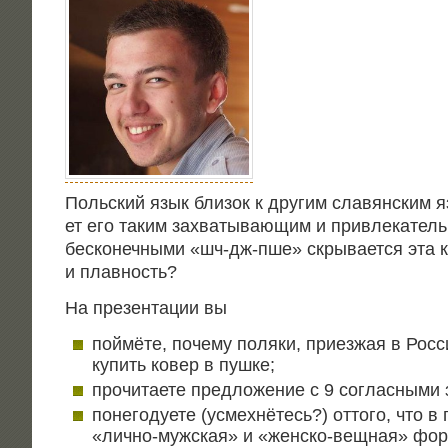
Поль­ский язык бли­зок к дру­гим сла­вян­ским я
ет его таким захва­ты­ва­ю­щим и при­вле­ка­тел
бес­ко­неч­ны­ми «шч-дж-пше» скры­ва­ет­ся эта к
и плавность?
На пре­зен­та­ции вы
пой­мё­те, поче­му поля­ки, при­ез­жая в Рос­
купить ковер в пушке;
про­чи­та­е­те пред­ло­же­ние с 9 соглас­ны­ми
поне­го­ду­е­те (усмех­нё­тесь?) отто­го, что 
«лич­но-муж­ская» и «жен­ско-вещ­ная» фор