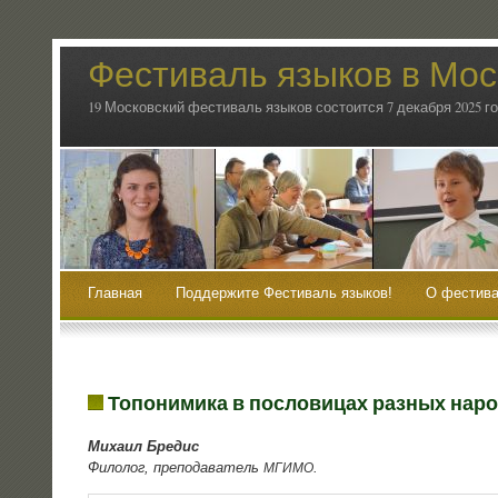
Фестиваль языков в Мос
19 Московский фестиваль языков состоится 7 декабря 2025 г
Главная
Поддержите Фестиваль языков!
О фестива
Топонимика в пословицах разных народ
Миха­ил Бредис
Фило­лог, пре­по­да­ва­тель
.
МГИМО