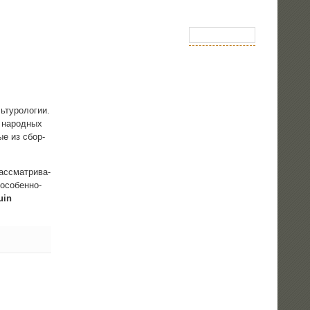
­ту­ро­ло­гии.
о народ­ных
тые из сбор­
с­смат­ри­ва­
осо­бен­но­
uin