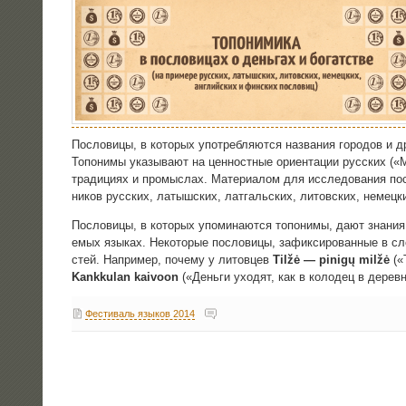
Посло­ви­цы, в кото­рых упо­треб­ля­ют­ся назва­ния горо­дов и дру
Топо­ни­мы ука­зы­ва­ют на цен­ност­ные ори­ен­та­ции рус­ских
тра­ди­ци­ях и про­мыс­лах. Мате­ри­а­лом для иссле­до­ва­ния п
ни­ков рус­ских, латыш­ских, лат­галь­ских, литов­ских, немец­
Посло­ви­цы, в кото­рых упо­ми­на­ют­ся топо­ни­мы, дают зна­ния 
е­мых язы­ках. Неко­то­рые посло­ви­цы, зафик­си­ро­ван­ные в сло
стей. Напри­мер, поче­му у литов­цев
Tilžė — pinigų milžė
(«
Kankkulan kaivoon
(«День­ги ухо­дят, как в коло­дец в дере
Фестиваль языков 2014