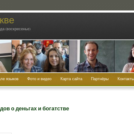
кве
ода (воскресенье)
ле языков
Фото и видео
Карта сайта
Партнёры
Контакт
ов о деньгах и богатстве