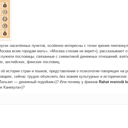
­гих насе­лён­ных пунк­тов, осо­бен­но инте­рес­ны с точ­ки зре­ния линг­во­куль
 («Москва всем горо­дам мать», «Москва сле­зам не верит»), рас­ска­зы­ва­ют 
ослу­жи­ли посло­ви­цы, свя­зан­ные с семан­ти­кой денеж­ных отно­ше­ний, взя­
ких, англий­ских, фин­ских пословиц.
об исто­рии стран и язы­ков, пред­став­ле­ния о пси­хо­ло­гии гово­ря­щих на ра
­ва­рях, сей­час труд­но объ­яс­нить без зна­ния куль­тур­ных и исто­ри­че­ских 
Тиль­зит — денеж­ный подой­ник»)? Или поче­му у фин­нов
Rahat menivät k
вне Канккула»)?