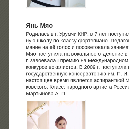
Янь Мяо
Роди­лась в г. Урум­чи
, в 7 лет посту­пи
КНР
ную шко­лу по клас­су фор­те­пи­а­но. Педа­го
ма­ние на её голос и посо­ве­то­ва­ла зани­ма
Мяо посту­пи­ла на вокаль­ное отде­ле­ние 
г. заво­е­ва­ла I пре­мию на Меж­ду­на­род­но
кон­кур­се вока­ли­стов. В 2009 г. посту­пи­ла
госу­дар­ствен­ную кон­сер­ва­то­рию им. П. И.
насто­я­щее вре­мя явля­ет­ся аспи­рант­кой
М
ков­ско­го. Класс: народ­но­го арти­ста Рос­си
Мар­ты­но­ва А. П.