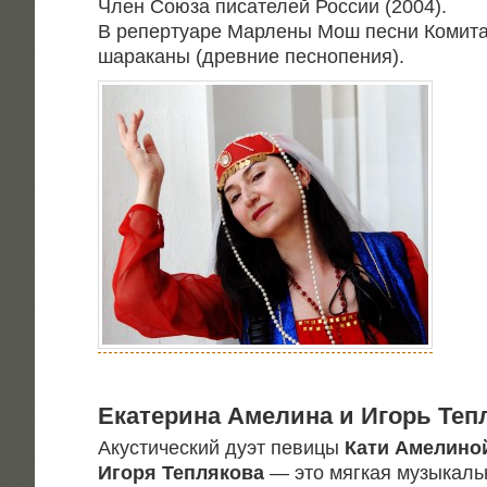
Член Сою­за писа­те­лей Рос­сии (2004).
В репер­ту­а­ре Мар­ле­ны Мош пес­ни Коми­т
шара­ка­ны (древ­ние песнопения).
Ека­те­ри­на Аме­ли­на и Игорь Те
Аку­сти­че­ский дуэт певи­цы
Кати Аме­ли­но
Иго­ря Теп­ля­ко­ва
— это мяг­кая музы­каль­н