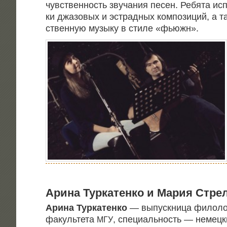
чув­ствен­ность зву­ча­ния песен. Ребя­та ис
ки джа­зо­вых и эст­рад­ных ком­по­зи­ций, а 
ствен­ную музы­ку в сти­ле «фьюжн».
Ари­на Тур­ка­тен­ко и Мария Стр
Ари­на Тур­ка­тен­ко
— выпуск­ни­ца фило­ло­г
факуль­те­та
, спе­ци­аль­ность — немец­
МГУ