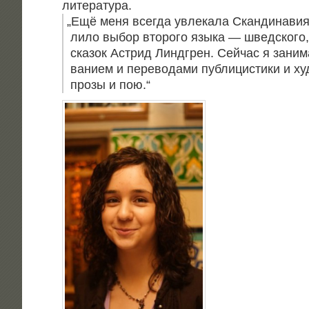
литература.
„
Ещё меня все­гда увле­ка­ла Скан­ди­на­вия
ли­ло выбор вто­ро­го язы­ка — швед­ско­го,
ска­зок Аст­рид Линдгрен. Сей­час я зани­м
ва­ни­ем и пере­во­да­ми пуб­ли­ци­сти­ки и х
про­зы и пою.“