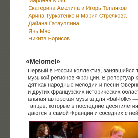
Мар­ле­на Мош
Ека­те­ри­на Аме­ли­на и Игорь Тепляков
Ари­на Тур­ка­тен­ко и Мария Стрелкова
Дай­а­на Гатауллина
Янь Мяо
Ники­та Борисов
«
Melomel»
Пер­вый в Рос­сии кол­лек­тив, заняв­ший­ся т
музы­кой реги­о­нов Фран­ции. В репер­ту­ар к
дят как народ­ные мело­дии и пес­ни Овер­ни,
и дру­гих фран­цуз­ских исто­ри­че­ских обла­с
аль­ная автор­ская музы­ка для «bal-folk» — 
тан­цев, кото­рые в послед­ние деся­ти­ле­ти
да­ют­ся в самой Фран­ции и сосед­них с не