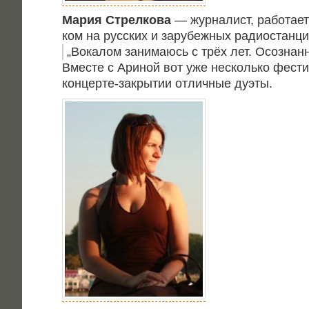
Мария Стрел­ко­ва
— жур­на­лист, рабо­та­е
ком на рус­ских и зару­беж­ных радиостанци
„
Вока­лом зани­ма­юсь с трёх лет. Осо­знан­
Вме­сте с Ари­ной вот уже несколь­ко фести
кон­цер­те-закры­тии отлич­ные дуэты.