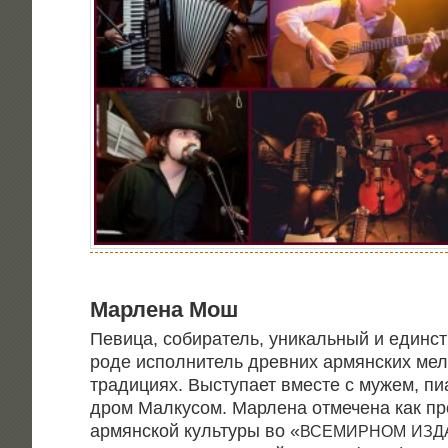
Мар­ле­на Мош
Певи­ца, соби­ра­тель, уни­каль­ный и един­с
роде испол­ни­тель древ­них армян­ских мел
тра­ди­ци­ях. Высту­па­ет вме­сте с мужем, пи
дром Мал­ку­сом. Мар­ле­на отме­че­на как пр
армян­ской куль­ту­ры во «
ВСЕМИРНОМ
ИЗД