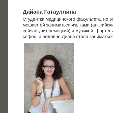
Дай­а­на Гатауллина
Сту­дент­ка меди­цин­ско­го факуль­те­та, но 
меша­ет ей зани­мать­ся язы­ка­ми (англий­ск
сей­час учит немец­кий) и музы­кой: фор­те­пи­
со­фон, а недав­но Диа­на ста­ла зани­мать­