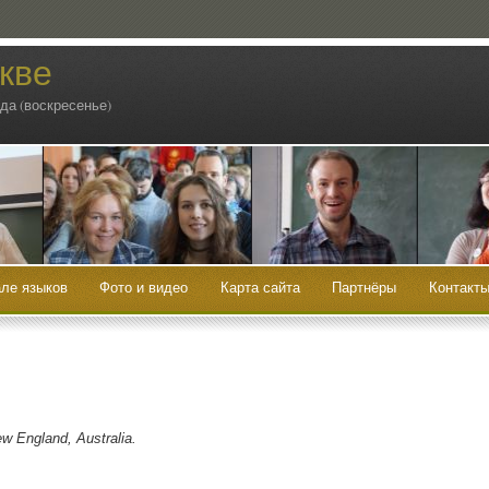
кве
ода (воскресенье)
ле языков
Фото и видео
Карта сайта
Партнёры
Контакт
w England, Australia.