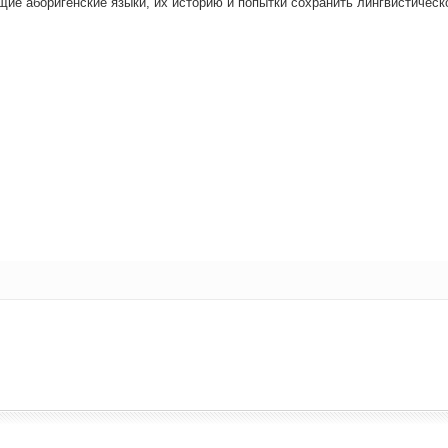
­щие або­ри­ген­ские язы­ки, их исто­рию и попыт­ки сохра­нить линг­ви­сти­че­ск