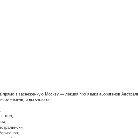
н­та пря­мо в засне­жен­ную Моск­ву — лек­ция про язы­ки або­ри­ге­нов Австра­
ий­ских язы­ков, и вы узнаете:
;
 глагол;
ных;
австралийски;
аборигенов;