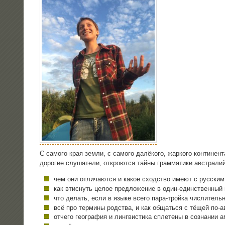
С само­го края зем­ли, с само­го далё­ко­го, жар­ко­го кон­ти­не
доро­гие слу­ша­те­ли, откро­ют­ся тай­ны грам­ма­ти­ки австра­л
чем они отли­ча­ют­ся и какое сход­ство име­ют с русским
как втис­нуть целое пред­ло­же­ние в один-един­ствен­ный
что делать, если в язы­ке все­го пара-трой­ка числитель
всё про тер­ми­ны род­ства, и как общать­ся с тёщей по-
отче­го гео­гра­фия и линг­ви­сти­ка спле­те­ны в созна­нии 