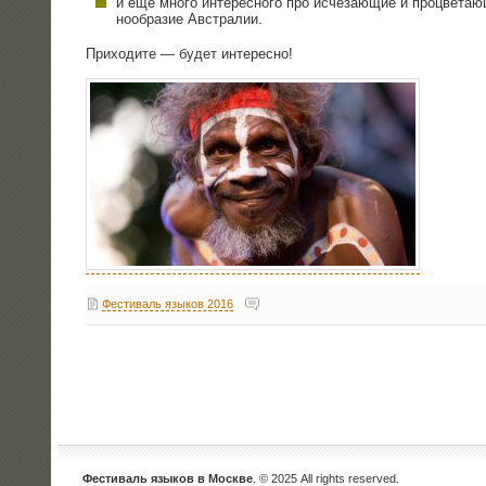
и ещё мно­го инте­рес­но­го про исче­за­ю­щие и про­цве­та­ю
но­об­ра­зие Австралии.
При­хо­ди­те — будет интересно!
Фестиваль языков 2016
Фестиваль языков в Москве
. © 2025 All rights reserved.