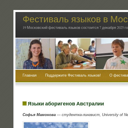
Фестиваль языков в Мос
19 Московский фестиваль языков состоится 7 декабря 2025 г
Главная
Поддержите Фестиваль языков!
О фестива
Языки аборигенов Австралии
Софья Мамо­но­ва
— сту­дент­ка-линг­вист, University of Ne