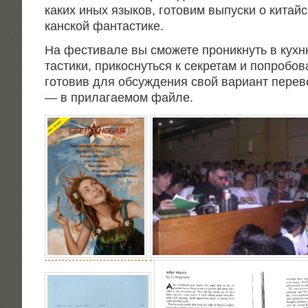
каких иных язы­ков, гото­вим выпус­ки о китай­с
кан­ской фантастике.
На фести­ва­ле вы смо­же­те про­ник­нуть в кух­
та­сти­ки, при­кос­нуть­ся к сек­ре­там и попро­б
го­то­вив для обсуж­де­ния свой вари­ант пере­во
— в при­ла­га­е­мом файле.