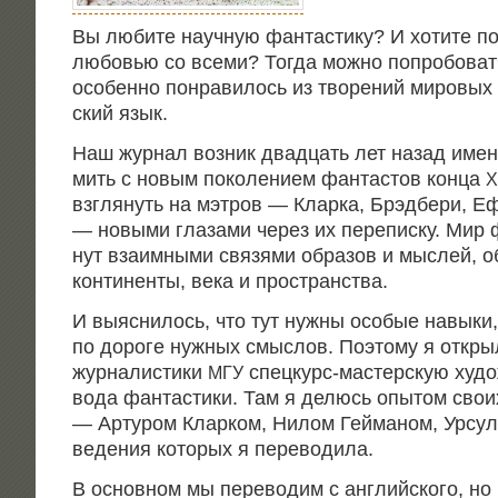
Вы люби­те науч­ную фан­та­сти­ку? И хоти­те по
любо­вью со все­ми? Тогда мож­но попро­бо­вать
осо­бен­но понра­ви­лось из тво­ре­ний миро­вых 
ский язык.
Наш жур­нал воз­ник два­дцать лет назад имен­
мить с новым поко­ле­ни­ем фан­та­стов кон­ца
Х
взгля­нуть на мэтров — Клар­ка, Брэд­бе­ри, Еф
— новы­ми гла­за­ми через их пере­пис­ку. Мир ф
нут вза­им­ны­ми свя­зя­ми обра­зов и мыс­лей, 
кон­ти­нен­ты, века и пространства.
И выяс­ни­лось, что тут нуж­ны осо­бые навы­ки,
по доро­ге нуж­ных смыс­лов. Поэто­му я откры­
жур­на­ли­сти­ки
спец­курс-мастер­скую худо­
МГУ
во­да фан­та­сти­ки. Там я делюсь опы­том сво­и
— Арту­ром Клар­ком, Нилом Гей­ма­ном, Урсу­
ве­де­ния кото­рых я переводила.
В основ­ном мы пере­во­дим с англий­ско­го, но