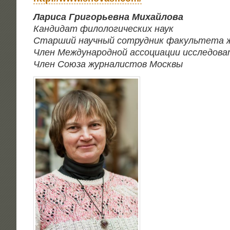
Лари­са Гри­го­рьев­на Михайлова
Кан­ди­дат фило­ло­ги­че­ских наук
Стар­ший науч­ный сотруд­ник факуль­те­та жу
Член Меж­ду­на­род­ной ассо­ци­а­ции иссле­до
Член Сою­за жур­на­ли­стов Москвы