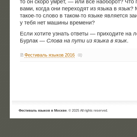
то он ско­ро умрёт, — или всё наобо­рот? Что п
ва­ми, когда они пере­хо­дят из язы­ка в язык?
такое-то сло­во в таком-то язы­ке явля­ет­ся заи
у тебя нет маши­ны времени?
Если хоти­те узнать отве­ты — при­хо­ди­те на 
Бур­лак —
Сло­ва на пути из язы­ка в язык
.
Фестиваль языков 2016
Фестиваль языков в Москве
. © 2025 All rights reserved.