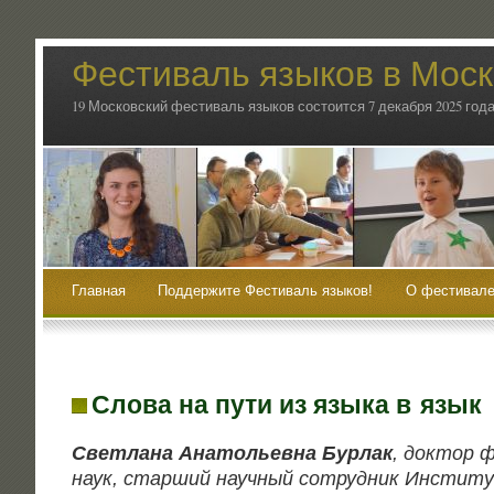
Фестиваль языков в Мос
19 Московский фестиваль языков состоится 7 декабря 2025 года
Главная
Поддержите Фестиваль языков!
О фестивале
Слова на пути из языка в язык
Свет­ла­на Ана­то­льев­на Бур­лак
, док­тор ф
наук, стар­ший науч­ный сотруд­ник Инсти­ту­