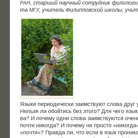
, стар­ший науч­ный сотруд­ник фило­ло­ги­
РАН
та
, учи­тель Филип­по­в­ской шко­лы, учи
МГУ
Язы­ки пери­о­ди­че­ски заим­ству­ют сло­ва друг
Нель­зя ли обой­тись без это­го? Для чего язы­
ва? И поче­му одни сло­ва заим­ству­ют­ся очен
почти нико­гда? И поче­му не про­сто «нико­гда
«почти»? Прав­да ли, что если в язык про­ни­ка­