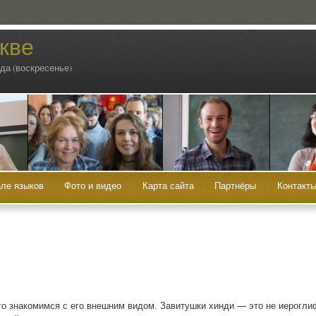
кве
ода (воскресенье)
ле языков
Фото и видео
Карта сайта
Партнёры
Контакт
го зна­ко­мим­ся с его внеш­ним видом. Зави­туш­ки хин­ди — это не иеро­гли­