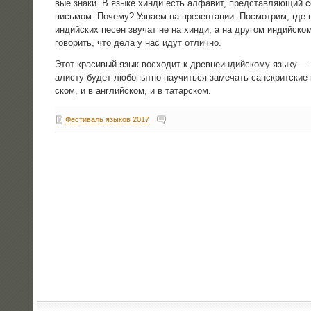
вые зна­ки. В язы­ке хин­ди есть алфа­вит, пред­став­ля­ю­щий с
пись­мом. Поче­му? Узна­ем на пре­зен­та­ции. Посмот­рим, где г
индий­ских песен зву­чат не на хин­ди, а на дру­гом индий­ском
гово­рить, что дела у нас идут отлично.
Этот кра­си­вый язык вос­хо­дит к древ­не­ин­дий­ско­му язы­ку —
а­ли­сту будет любо­пыт­но научить­ся заме­чать сан­скрит­ские
ском, и в англий­ском, и в татарском.
Фестиваль языков 2017