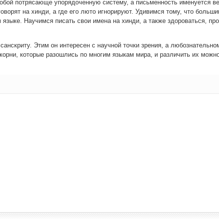
обой потря­са­ю­ще упо­ря­до­чен­ную систе­му, а пись­мен­ность име­ну­ет­ся в
ово­рят на хин­ди, а где его люто игно­ри­ру­ют. Уди­вим­ся тому, что боль­ши
 язы­ке. Научим­ся писать свои име­на на хин­ди, а так­же здо­ро­вать­ся, про
 сан­скри­ту. Этим он инте­ре­сен с науч­ной точ­ки зре­ния, а любо­зна­тель­но
 кор­ни, кото­рые разо­шлись по мно­гим язы­кам мира, и раз­ли­чить их мож­н