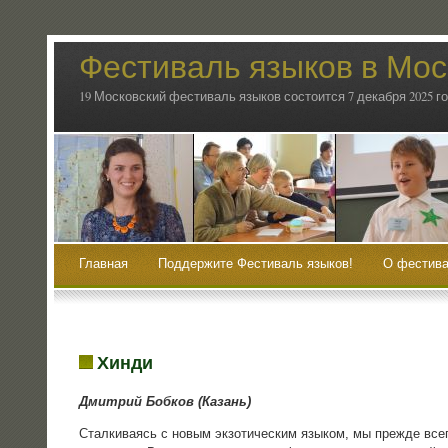
Фестиваль языков в Мос
19 Московский фестиваль языков состоится 7 декабря 2025 г
Главная
Поддержите Фестиваль языков!
О фестива
Хинди
Дмит­рий Боб­ков (Казань)
Стал­ки­ва­ясь с новым экзо­ти­че­ским язы­ком, мы преж­де все­