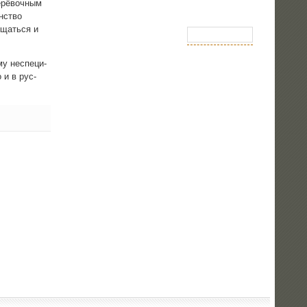
ерё­воч­ным
н­ство
­щать­ся и
­му неспе­ци­
о и в рус­