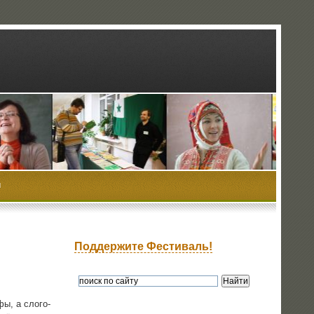
ы
Поддержите Фестиваль!
фы, а сло­го­