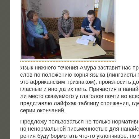
Язык ниж­не­го тече­ния Аму­ра заста­вит нас пр
слов по поло­же­нию кор­ня язы­ка (линг­ви­сты 
это афри­кан­ским при­зна­ком), про­из­но­сить д
глас­ные и ино­гда их петь. При­ча­стия в нанай­
ли место ска­зу­е­мо­го у гла­го­лов почти во все
пред­став­лю лай­фх­ак-таб­ли­цу спря­же­ния, гд
серии окончаний.
Пред­ло­жу поль­зо­вать­ся не толь­ко нор­ма­тив
но ненор­маль­ной пись­мен­но­стью для нанай­с
ре­ния буду бор­мо­тать что-то уклон­чи­вое, но