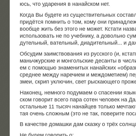
юсь, что уда­ре­ния в нанай­ском нет.
Когда Вы буде­те из суще­стви­тель­ных состав­л
при­дёт­ся пом­нить о том, кому они при­над­ле­
вооб­ще жить без это­го не может. Кста­ти назв
исполь­зо­вать не по учеб­ни­ку, а доволь­но 
дутель­ный, ватель­ный, диа­ди­тель­ный.
.
. и д
Обсу­дим заим­ство­ва­ния из рус­ско­го (и, кста­т
мань­чжур­ские и мон­голь­ские десан­ты в чис­л
ем с помо­щью зна­ме­ни­тых нанай­ских «образ
сред­нее меж­ду наре­чи­ем и меж­до­ме­ти­ем) п
змеи, скрип уклю­чин, свет рыс­ка­ю­ще­го про­же
Нако­нец, немно­го поду­ма­ем о спа­се­нии язы­
ском гово­рит все­го пара сотен чело­век на Да
осталь­ные 11 тысяч нанай­цев толь­ко меч­та­ю
тая очень слож­ным (это не так, пове­ри­те пос
В каче­стве домаш­ки дам сказ­ку о трёх солнц
Не будем гово­рить о: