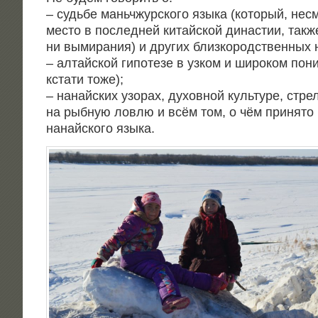
– судь­бе мань­чжур­ско­го язы­ка (кото­рый, нес
место в послед­ней китай­ской дина­стии, так­же
ни выми­ра­ния) и дру­гих близ­ко­род­ствен­ных
– алтай­ской гипо­те­зе в узком и широ­ком пони­
кста­ти тоже);
– нанай­ских узо­рах, духов­ной куль­ту­ре, стрел
на рыб­ную лов­лю и всём том, о чём при­ня­то 
нанай­ско­го языка.