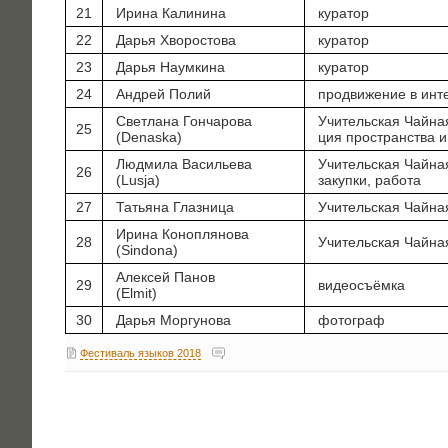
21
Ири­на Калинина
кура­тор
22
Дарья Хво­ро­сто­ва
кура­тор
23
Дарья Наум­ки­на
кура­тор
24
Андрей Полий
про­дви­же­ние в инт
Свет­ла­на Гон­ча­ро­ва
Учи­тель­ская Чай­на
25
(Denaska)
ция про­стран­ства 
Люд­ми­ла Васи­лье­ва
Учи­тель­ская Чай­н
26
(Lusja)
закуп­ки, работа
27
Татья­на Глазница
Учи­тель­ская Чай­н
Ири­на Коноп­ля­но­ва
28
Учи­тель­ская Чай­на
(Sindona)
Алек­сей Панов
29
видео­съём­ка
(Elmit)
30
Дарья Мор­гу­но­ва
фото­граф
Фестиваль языков 2018