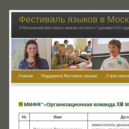
Фестиваль языков в Мос
19 Московский фестиваль языков состоится 7 декабря 2025 года
Главная
Поддержите Фестиваль языков!
О фестивале
ММФЯ">Организационная команда ⅩⅢ
М
№
Имя
Дол
заме­сти­тель дека­на