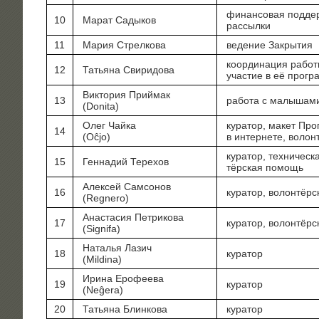
финан­со­вая под­де
10
Марат Сады­ков
рассылки
11
Мария Стрел­ко­ва
веде­ние Закрытия
коор­ди­на­ция рабо­
12
Татья­на Свиридова
уча­стие в её прог
Вик­то­рия Прий­мак
13
рабо­та с малы­ша­
(Donita)
Олег Чай­ка
кура­тор, макет Про­
14
(Oĉjo)
в интер­не­те, волон
кура­тор, тех­ни­че­с
15
Ген­на­дий Терехов
тёр­ская помощь
Алек­сей Сам­со­нов
16
кура­тор, волон­тёр
(Regnero)
Ана­ста­сия Пет­ри­ко­ва
17
кура­тор, волон­тёр
(Signifa)
Ната­лья Лазич
18
кура­тор
(Mildina)
Ири­на Еро­фе­е­ва
19
кура­тор
(Neĝera)
20
Татья­на Блинкова
кура­тор