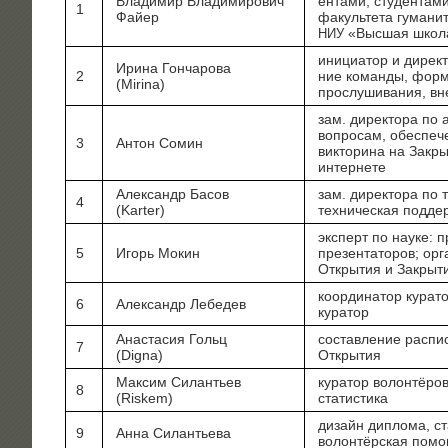
Вла­ди­мир Вла­ди­ми­ро­вич
ен­та­ми, сту­ден­та­м
1
Фай­ер
факуль­те­та гума­ни
«Выс­шая шко­л
НИУ
ини­ци­а­тор и дирек
Ири­на Гон­ча­ро­ва
2
ние коман­ды, фор­ми
(Mirina)
про­слу­ши­ва­ния, в
зам. дирек­то­ра по 
вопро­сам, обес­пе­ч
3
Антон Сомин
вик­то­ри­на на Закры
интернете
Алек­сандр Басов
зам. дирек­то­ра по т
4
(Karter)
тех­ни­че­ская под­де
экс­перт по нау­ке: п
5
Игорь Мок­ин
пре­зен­та­то­ров; орг
Откры­тия и Закрыт
коор­ди­на­тор кура­т
6
Алек­сандр Лебедев
куратор
Ана­ста­сия Гольц
состав­ле­ние рас­пи­
7
(Digna)
Открытия
Мак­сим Силан­тьев
кура­тор волон­тё­ров
8
(Riskem)
статистика
дизайн дипло­ма, ста
9
Анна Силан­тье­ва
волон­тёр­ская пом