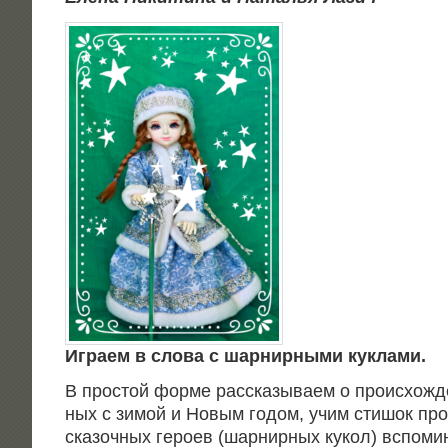
Игра­ем в сло­ва с шар­нир­ны­ми куклами.
В про­стой фор­ме рас­ска­зы­ва­ем о про­ис­хож­д
ных с зимой и Новым годом, учим сти­шок про
ска­зоч­ных геро­ев (шар­нир­ных кукол) вспо­ми­