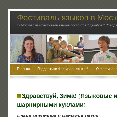
Фестиваль языков в Мос
19 Московский фестиваль языков состоится 7 декабря 2025 года
Главная
Поддержите Фестиваль языков!
О фестивале
Здравствуй, Зима! (Языковые 
шарнирными куклами)
Еле­на Ники­ти­на и Ната­лья Лазич