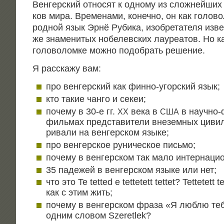
Вен­гер­ский отно­сят к одно­му из слож­ней­ших
ков мира. Вре­ме­на­ми, конеч­но, он как голо­во
род­ной язык Эрнё Руби­ка, изоб­ре­та­те­ля извес
же зна­ме­ни­тых нобе­лев­ских лау­ре­а­тов. Но 
голо­во­лом­ке мож­но подо­брать решение.
Я рас­ска­жу вам:
про вен­гер­ский как фин­но-угор­ский язык;
кто такие чан­го и секеи;
поче­му в 30‑е гг.
века в
в науч­но-ф
XX
США
филь­мах пред­ста­ви­те­ли вне­зем­ных циви­ли
ри­ва­ли на вен­гер­ском языке;
про вен­гер­ское руни­че­ское письмо;
поче­му в вен­гер­ском так мало интер­на­ци­
35 паде­жей в вен­гер­ском язы­ке или нет;
что это Te tetted e tettetett tettet? Tettetett t
как с этим жить;
поче­му в вен­гер­ском фра­за «Я люб­лю тебя
одним сло­вом Szeretlek?