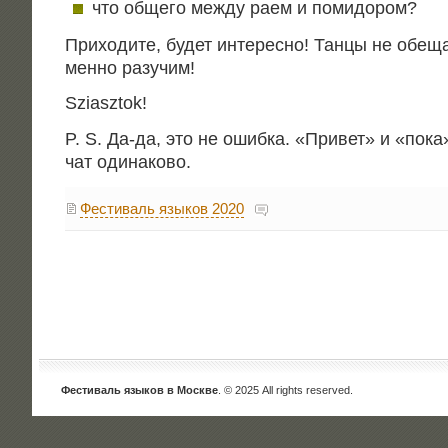
что обще­го меж­ду раем и помидором?
При­хо­ди­те, будет инте­рес­но! Тан­цы не обе­
мен­но разучим!
Sziasztok!
P. S. Да-да, это не ошиб­ка. «При­вет» и «пока»
чат одинаково.
Фестиваль языков 2020
Фестиваль языков в Москве
. © 2025 All rights reserved.