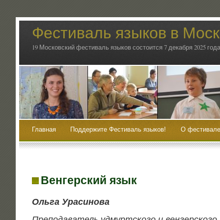
Фестиваль языков в Мос
19 Московский фестиваль языков состоится 7 декабря 2025 года
Главная
Поддержите Фестиваль языков!
О фестивале
Венгерский язык
Оль­га Урасинова
Пре­по­да­ва­тель удмурт­ско­го и вен­гер­ско­го 