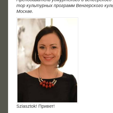
тор куль­тур­ных про­грамм Вен­гер­ско­го куль
Москве.
Sziasztok! При­вет!