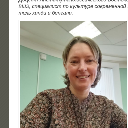
, спе­ци­а­лист по куль­ту­ре совре­мен­ной 
ВШЭ
тель хин­ди и бенгали.