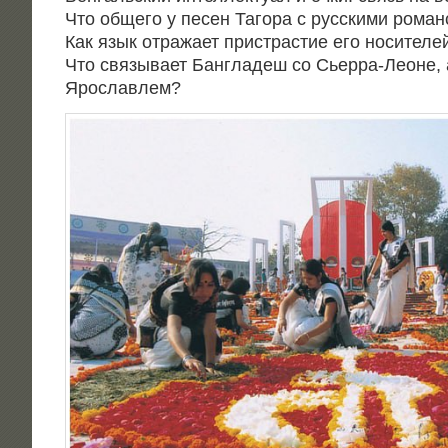
Что обще­го у песен Таго­ра с рус­ски­ми роман­
Как язык отра­жа­ет при­стра­стие его носи­те­ле
Что свя­зы­ва­ет Бан­гла­деш со Сьер­ра-Леоне, а
Ярославлем?