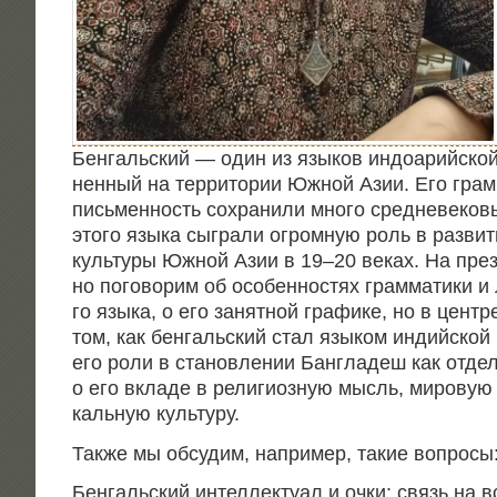
Бен­галь­ский — один из язы­ков индо­арий­ской 
нен­ный на тер­ри­то­рии Южной Азии. Его грам­м
пись­мен­ность сохра­ни­ли мно­го сред­не­ве­ко­в
это­го язы­ка сыг­ра­ли огром­ную роль в раз­ви
куль­ту­ры Южной Азии в 19–20 веках. На пре­зе
но пого­во­рим об осо­бен­но­стях грам­ма­ти­ки и 
го язы­ка, о его занят­ной гра­фи­ке, но в цен­тр
том, как бен­галь­ский стал язы­ком индий­ской 
его роли в ста­нов­ле­нии Бан­гла­деш как отдель
о его вкла­де в рели­ги­оз­ную мысль, миро­вую 
каль­ную культуру.
Так­же мы обсу­дим, напри­мер, такие вопросы
Бен­галь­ский интел­лек­ту­ал и очки: связь на в