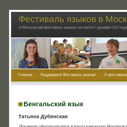
Фестиваль языков в Мос
19 Московский фестиваль языков состоится 7 декабря 2025 года
Главная
Поддержите Фестиваль языков!
О фестивале
Бенгальский язык
Татья­на Дубянская
Доцент Инсти­ту­та клас­си­че­ско­го Восто­к