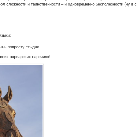
л слож­но­сти и таин­ствен­но­сти – и одно­вре­мен­но бес­по­лез­но­сти (ну в
язы­ки;
атынь попро­сту стыдно.
сво­их вар­вар­ских наречиях!