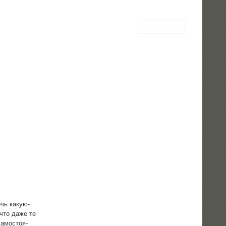
ечь какую-
 что даже те
амо­сто­я­