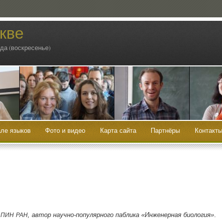
кве
ода (воскресенье)
ле языков
Фото и видео
Карта сайта
Партнёры
Контакт
и
, автор науч­но-попу­ляр­но­го паб­ли­ка «Инже­нер­ная био­ло­гия»
.
ПИН
РАН