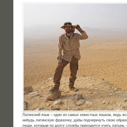
Латин­ский язык – один из самых извест­ных язы­ков, ведь вс
нибудь латин­скую фра­зоч­ку, дабы под­черк­нуть свою обра­зо
люди, кото­рым по дол­гу служ­бы при­хо­дит­ся учить латынь –