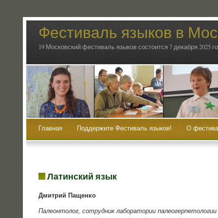
Фестиваль языков в Мос
19 Московский фестиваль языков состоится 7 декабря 2025 г
Главная
Поддержите Фестиваль языков!
О фестива
Латинский язык
Дмит­рий Пащенко
Пале­он­то­лог, сотруд­ник лабо­ра­то­рии палео­гер­пе­то­ло­ги