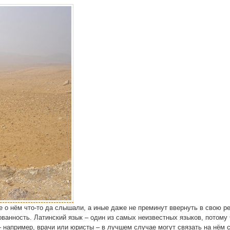
е о нём что-то да слы­ша­ли, а иные даже не пре­ми­нут ввер­нуть в свою р
­ван­ность. Латин­ский язык – один из самых неиз­вест­ных язы­ков, пото­му
 напри­мер, вра­чи или юри­сты – в луч­шем слу­чае могут свя­зать на нём с