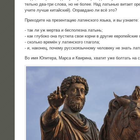
тель­но два-три сло­ва, но не более. Над латы­нью вита­ет оре­о
учи­те луч­ше китай­ский). Оправ­да­но ли всё это?
При­хо­ди­те на пре­зен­та­цию латин­ско­го язы­ка, и вы узнаете:
- так ли уж мерт­ва и бес­по­лез­на латынь;
- как глу­бо­ко она пусти­ла свои кор­ни в дру­гие евро­пей­ские 
- сколь­ко вре­мён у латин­ско­го гла­го­ла;
- и, нако­нец, поче­му рус­ско­языч­но­му чело­ве­ку не знать л
Во имя Юпи­те­ра, Мар­са и Кви­ри­на, хва­тит уже бол­тать на 