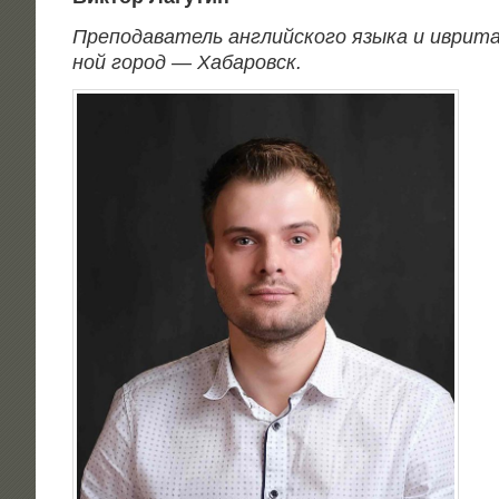
Пре­по­да­ва­тель англий­ско­го язы­ка и иври­та
ной город — Хабаровск.