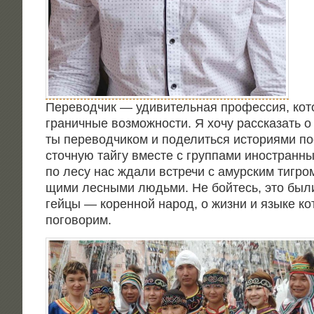
Пере­вод­чик — уди­ви­тель­ная про­фес­сия, ко
гра­нич­ные воз­мож­но­сти. Я хочу рас­ска­зать 
ты пере­вод­чи­ком и поде­лить­ся исто­ри­я­ми по
сточ­ную тай­гу вме­сте с груп­па­ми ино­стран­н
по лесу нас жда­ли встре­чи с амур­ским тиг­ром
щи­ми лес­ны­ми людь­ми. Не бой­тесь, это был
гей­цы — корен­ной народ, о жиз­ни и язы­ке кот
поговорим.