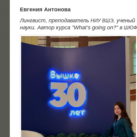
Евге­ния Антонова
Линг­вист, пре­по­да­ва­тель
, уче­ный 
НИУ
ВШЭ
нау­ки. Автор кур­са ”What’s going on?” в
ШЮ