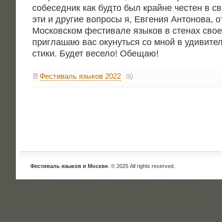
собе­сед­ник как буд­то был крайне честен в св
эти и дру­гие вопро­сы я, Евге­ния Анто­но­ва, о
Мос­ков­ском фести­ва­ле язы­ков в сте­нах сво­
при­гла­шаю вас оку­нуть­ся со мной в уди­ви­те
сти­ки. Будет весе­ло! Обещаю!
Фестиваль языков 2022
Фестиваль языков в Москве
. © 2025 All rights reserved.