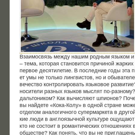
Вза­и­мо­связь меж­ду нашим род­ным язы­ком и
– тема, кото­рая ста­но­вит­ся при­чи­ной жар­ких
пер­вое деся­ти­ле­тие. В послед­ние годы эта п
ет умы не толь­ко линг­ви­стов, но и обы­ва­те­
ве­че­ство кон­тро­ли­ро­вать язы­ко­вое раз­ви­ти
носи­те­ли раз­ных язы­ков мыс­лят по-раз­но­м
даль­то­ни­ком? Как вычис­ля­ют шпи­о­нов? Поче
вы най­де­те «Кока-Колу» в одной стране може
отде­лом ана­ло­гич­но­го супер­мар­ке­та в дру­г
кие люди в англо­языч­ной куль­ту­ре ощу­ща­ют
кто не состо­ит в роман­ти­че­ских отно­ше­ни­ях в
обще­стве? Как понять, что вы не при­гла­ше­ны