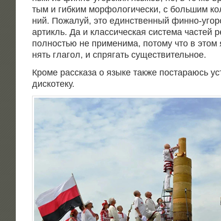
тым и гиб­ким мор­фо­ло­ги­че­ски, с боль­шим ко
ний. Пожа­луй, это един­ствен­ный фин­но-угор­
артикль. Да и клас­си­че­ская систе­ма частей р
пол­но­стью не при­ме­ни­ма, пото­му что в этом
нять гла­гол, и спря­гать существительное.
Кро­ме рас­ска­за о язы­ке так­же поста­ра­юсь 
дискотеку.