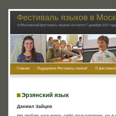
Фестиваль языков в Мос
19 Московский фестиваль языков состоится 7 декабря 2025 года
Главная
Поддержите Фестиваль языков!
О фестивале
Эрзянский язык
Дани­ил Зайцев
Не люб­лю назы­вать себя поли­гло­том, но в р