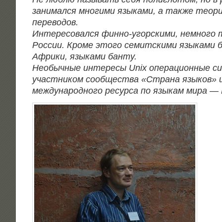
зани­мал­ся мно­ги­ми язы­ка­ми, а так­же тео­ри
пере­во­дов.
Инте­ре­со­вал­ся фин­но-угор­ски­ми, немно­го 
Рос­сии. Кро­ме это­го семит­ски­ми язы­ка­ми 
Афри­ки, язы­ка­ми бан­ту.
Необыч­ные инте­ре­сы Unix опе­ра­ци­он­ные с
участ­ни­ком сооб­ще­ства «Стра­на язы­ков» 
меж­ду­на­род­но­го ресур­са по язы­кам мира —