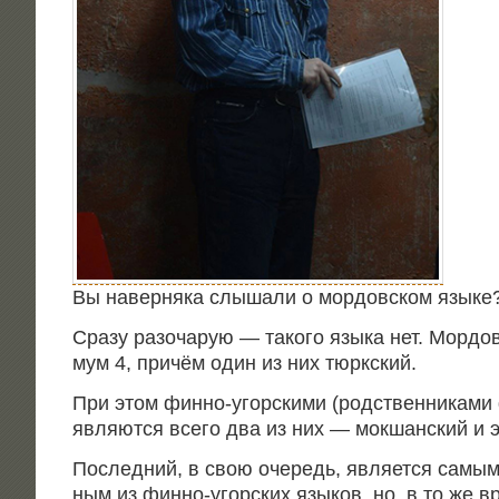
Вы навер­ня­ка слы­ша­ли о мор­дов­ском языке
Сра­зу разо­ча­рую — тако­го язы­ка нет. Мор­до
мум 4, при­чём один из них тюркский.
При этом фин­но-угор­ски­ми (род­ствен­ни­ка­ми 
явля­ют­ся все­го два из них — мок­шан­ский и 
Послед­ний, в свою оче­редь, явля­ет­ся самым 
ным из фин­но-угор­ских язы­ков, но, в то же в