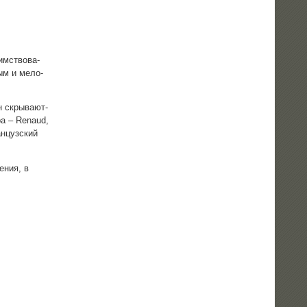
м­ство­ва­
ным и мело­
 скры­ва­ют­
ра – Renaud,
н­цуз­ский
е­ния, в