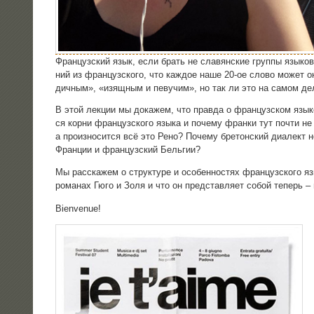
Фран­цуз­ский язык, если брать не сла­вян­ские груп­пы язы­ков
ний из фран­цуз­ско­го, что каж­дое наше 20-ое сло­во может ока
дич­ным», «изящ­ным и певу­чим», но так ли это на самом д
В этой лек­ции мы дока­жем, что прав­да о фран­цуз­ском язы­ке
ся кор­ни фран­цуз­ско­го язы­ка и поче­му фран­ки тут почти 
а про­из­но­сит­ся всё это Рено? Поче­му бре­тон­ский диа­лект 
Фран­ции и фран­цуз­ский Бельгии?
Мы рас­ска­жем о струк­ту­ре и осо­бен­но­стях фран­цуз­ско­го яз
рома­нах Гюго и Золя и что он пред­став­ля­ет собой теперь –
Bienvenue!