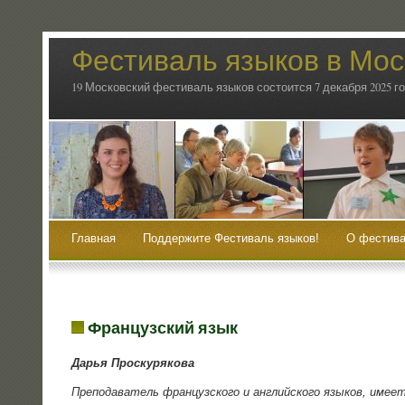
Фестиваль языков в Мос
19 Московский фестиваль языков состоится 7 декабря 2025 г
Главная
Поддержите Фестиваль языков!
О фестива
Французский язык
Дарья Проску­ря­ко­ва
Пре­по­да­ва­тель фран­цуз­ско­го и англий­ско­го язы­ков, име