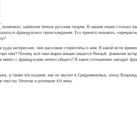
, воз­мож­но, наи­бо­лее бли­зок рус­ским людям. В нашем язы­ке столь­ко заи
­зать­ся фран­цуз­ско­го про­ис­хож­де­ния. Его при­ня­то назы­вать «пре­крас­
еле?
 куда инте­рес­нее, чем рас­хо­жие сте­рео­ти­пы о нем. В какой мгле вре­мен
не при чём? Поче­му всё-таки мар­ка машин пишет­ся Renault, фами­лия акте­
не име­ет с фран­цуз­ским ниче­го обще­го? В каких отно­ше­ни­ях нахо­дят фра
ы­ка, а так­же послу­ша­ем, как он зву­чал в Сред­не­ве­ко­вье, эпо­ху Воз­рож­д
 в текстах Stromae и рэп­пе­ров
века.
XXI