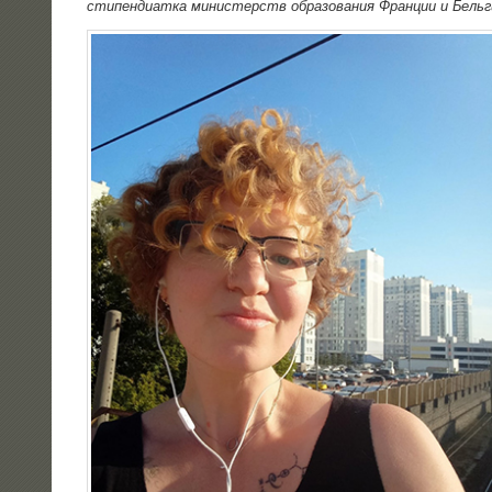
сти­пен­ди­ат­ка мини­стерств обра­зо­ва­ния Фран­ции и Бель­г