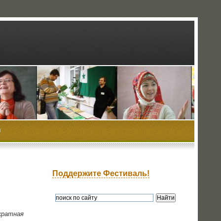
ы
Поддержите Фестиваль!
­крат­ная