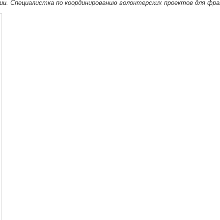
ии. Спе­ци­а­лист­ка по коор­ди­ни­ро­ва­нию волон­тер­ских про­ек­тов для ф