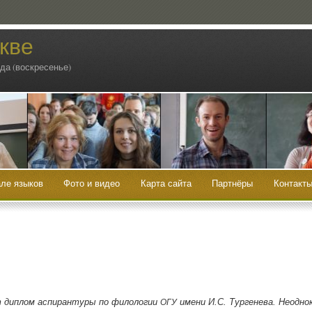
кве
ода (воскресенье)
ле языков
Фото и видео
Карта сайта
Партнёры
Контакт
­ет диплом аспи­ран­ту­ры по фило­ло­гии
име­ни И.С. Тур­ге­не­ва. Неод­но
ОГУ