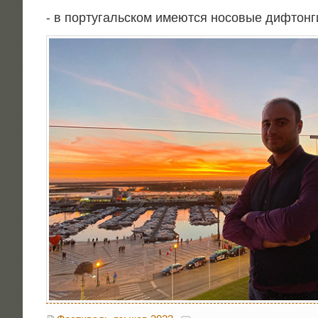
⁃ в пор­ту­галь­ском име­ют­ся носо­вые дифтонг