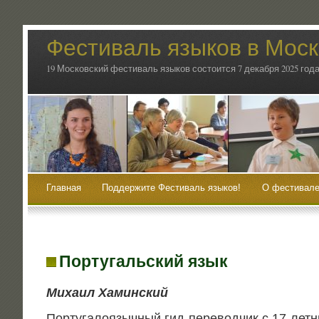
Фестиваль языков в Мос
19 Московский фестиваль языков состоится 7 декабря 2025 года
Главная
Поддержите Фестиваль языков!
О фестивале
Португальский язык
Миха­ил Хаминский
Пор­ту­га­ло­языч­ный гид-пере­вод­чик с 17-лет