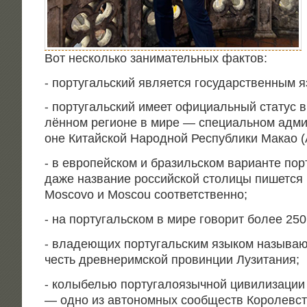
Вот несколь­ко зани­ма­тель­ных фактов:
⁃ пор­ту­галь­ский явля­ет­ся госу­дар­ствен­ным 
⁃ пор­ту­галь­ский име­ет офи­ци­аль­ный ста­тус 
лён­ном реги­оне в мире — спе­ци­аль­ном адми­
оне Китай­ской Народ­ной Рес­пуб­ли­ки Макао 
⁃ в евро­пей­ском и бра­зиль­ском вари­ан­те пор­т
даже назва­ние рос­сий­ской сто­ли­цы пишет­ся 
Moscovo и Moscou соответственно;
⁃ на пор­ту­галь­ском в мире гово­рит более 25
⁃ вла­де­ю­щих пор­ту­галь­ским язы­ком назы­ва­
честь древ­не­рим­ской про­вин­ции Лузитания;
⁃ колы­бе­лью пор­ту­га­ло­языч­ной циви­ли­за­ции
— одно из авто­ном­ных сооб­ществ Коро­лев­с