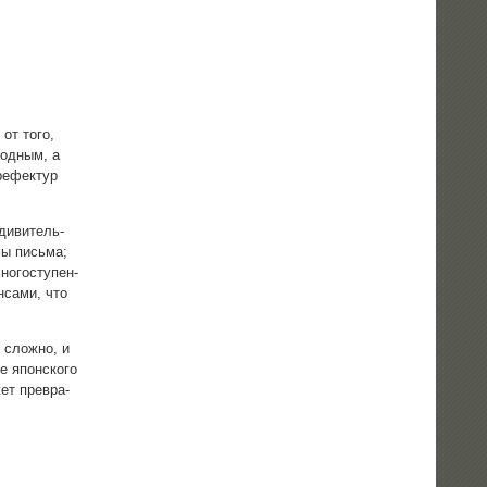
 от того,
год­ным, а
е­фек­тур
ди­ви­тель­
мы пись­ма;
о­го­сту­пен­
­са­ми, что
к слож­но, и
 япон­ско­го
жет пре­вра­