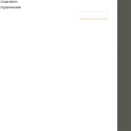
­став­ля­ет
стра­не­ни­ем