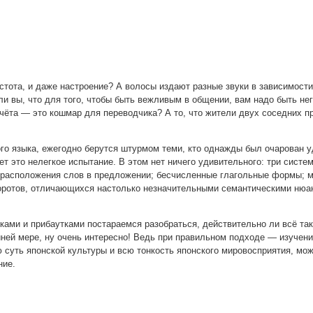
сто­та, и даже настро­е­ние? А воло­сы изда­ют раз­ные зву­ки в зави­си­мо­сти
 ли вы, что для того, что­бы быть веж­ли­вым в обще­нии, вам надо быть не
чё­та — это кош­мар для пере­вод­чи­ка? А то, что жите­ли двух сосед­них пр
о­го язы­ка, еже­год­но берут­ся штур­мом теми, кто одна­жды был оча­ро­ван у
т это нелег­кое испы­та­ние. В этом нет ниче­го уди­ви­тель­но­го: три систе­
рас­по­ло­же­ния слов в пред­ло­же­нии; бес­чис­лен­ные гла­голь­ные фор­мы; мн
о­тов, отли­ча­ю­щих­ся настоль­ко незна­чи­тель­ны­ми семан­ти­че­ски­ми нюан
а­ми и при­ба­ут­ка­ми поста­ра­ем­ся разо­брать­ся, дей­стви­тель­но ли всё та
ней мере, ну очень инте­рес­но! Ведь при пра­виль­ном под­хо­де — изу­че­ние
 суть япон­ской куль­ту­ры и всю тон­кость япон­ско­го миро­вос­при­я­тия, мо
ние.