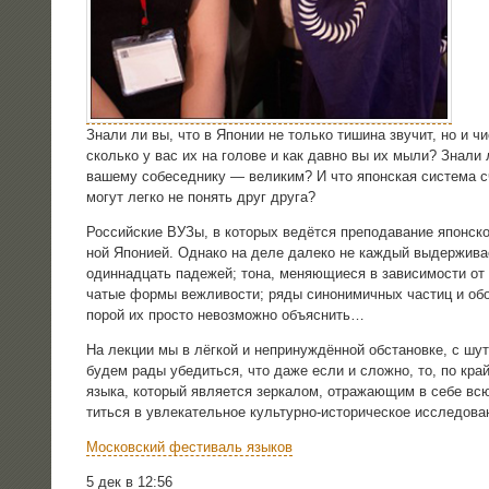
Зна­ли ли вы, что в Япо­нии не толь­ко тиши­на зву­чит, но и чи
сколь­ко у вас их на голо­ве и как дав­но вы их мыли? Зна­ли
ваше­му собе­сед­ни­ку — вели­ким? И что япон­ская систе­ма с
могут лег­ко не понять друг друга?
Рос­сий­ские ВУЗы, в кото­рых ведёт­ся пре­по­да­ва­ние япон­ск
ной Япо­ни­ей. Одна­ко на деле дале­ко не каж­дый выдер­жи­ва­е
один­на­дцать паде­жей; тона, меня­ю­щи­е­ся в зави­си­мо­сти от 
ча­тые фор­мы веж­ли­во­сти; ряды сино­ни­мич­ных частиц и обо­р
порой их про­сто невоз­мож­но объяснить…
На лек­ции мы в лёг­кой и непри­нуж­дён­ной обста­нов­ке, с шут­к
будем рады убе­дить­ся, что даже если и слож­но, то, по край­
язы­ка, кото­рый явля­ет­ся зер­ка­лом, отра­жа­ю­щим в себе всю
тить­ся в увле­ка­тель­ное куль­тур­но-исто­ри­че­ское исследова
Мос­ков­ский фести­валь языков
5 дек в 12:56