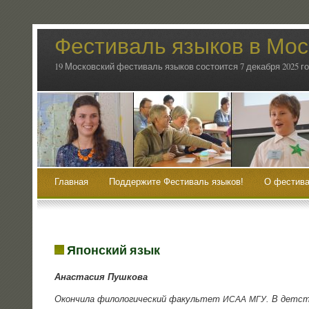
Фестиваль языков в Мос
19 Московский фестиваль языков состоится 7 декабря 2025 г
Главная
Поддержите Фестиваль языков!
О фестива
Японский язык
Ана­ста­сия Пушкова
Окон­чи­ла фило­ло­ги­че­ский факуль­тет
. В дет­ст
ИСАА
МГУ