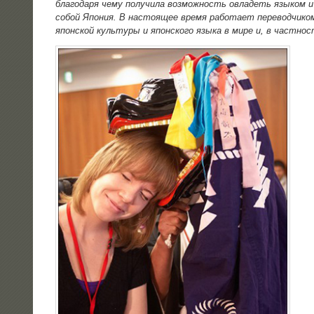
бла­го­да­ря чему полу­чи­ла воз­мож­ность овла­деть язы­ком и 
собой Япо­ния. В насто­я­щее вре­мя рабо­та­ет пере­вод­чи­ком 
япон­ской куль­ту­ры и япон­ско­го язы­ка в мире и, в част­но­