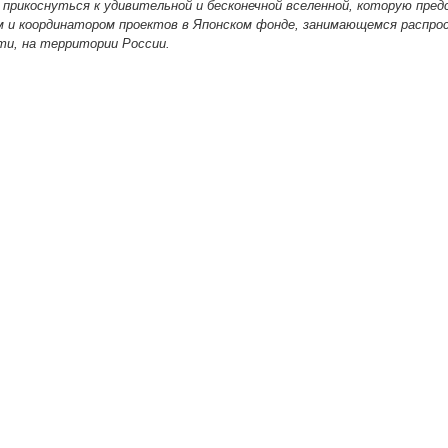
при­кос­нуть­ся к уди­ви­тель­ной и бес­ко­неч­ной все­лен­ной, кото­рую пред
и коор­ди­на­то­ром про­ек­тов в Япон­ском фон­де, зани­ма­ю­щем­ся рас­про­
сти, на тер­ри­то­рии России.