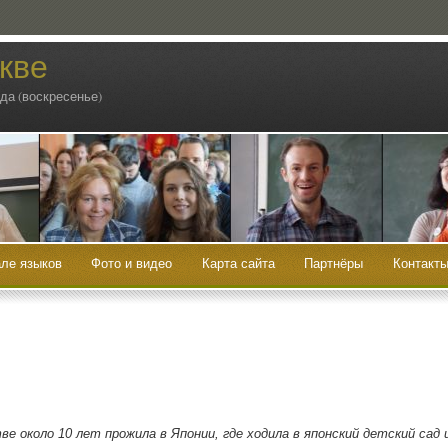
кве
ода (воскресенье)
ле языков
Фото и видео
Карта сайта
Партнёры
Контакт
ве око­ло 10 лет про­жи­ла в Япо­нии, где ходи­ла в япон­ский дет­ский сад 