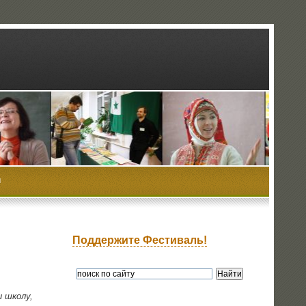
ы
Поддержите Фестиваль!
и шко­лу,