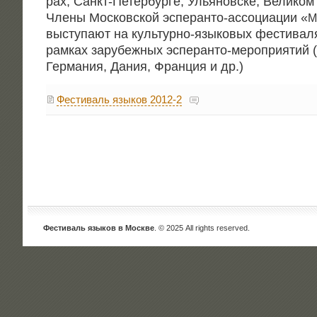
рах, Санкт-Петер­бур­ге, Улья­нов­ске, Вели­ком 
Чле­ны Мос­ков­ской эспе­ран­то-ассо­ци­а­ции «
M
высту­па­ют на куль­тур­но-язы­ко­вых фести­ва­л
рам­ках зару­беж­ных эспе­ран­то-меро­при­я­тий 
Гер­ма­ния, Дания, Фран­ция и др.)
Фестиваль языков 2012-2
Фестиваль языков в Москве
. © 2025 All rights reserved.