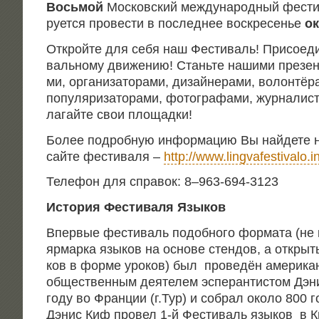
Вось­мой
Мос­ков­ский меж­ду­на­род­ный фести
ру­ет­ся про­ве­сти в послед­нее вос­кре­се­нье
ок
Открой­те для себя наш Фести­валь! При­со­еди
валь­но­му дви­же­нию! Стань­те наши­ми пре­зен­т
ми, орга­ни­за­то­ра­ми, дизай­не­ра­ми, волон­тё­р
попу­ля­ри­за­то­ра­ми, фото­гра­фа­ми, жур­на­ли­
ла­гай­те свои площадки!
Более подроб­ную инфор­ма­цию Вы най­де­те н
сай­те фести­ва­ля –
http://www.lingvafestivalo.in
Теле­фон для спра­вок: 8–963-694‑3123
Исто­рия Фести­ва­ля Языков
Впер­вые фести­валь подоб­но­го фор­ма­та (не 
ярмар­ка язы­ков на осно­ве стен­дов, а откры­т
ков в фор­ме уро­ков) был про­ве­дён аме­ри­кан
обще­ствен­ным дея­те­лем эспе­ран­ти­стом Дэ
году во Фран­ции (г.Тур) и собрал око­ло 800 
Дэнис Киф про­вел 1‑й Фести­валь язы­ков в Ки