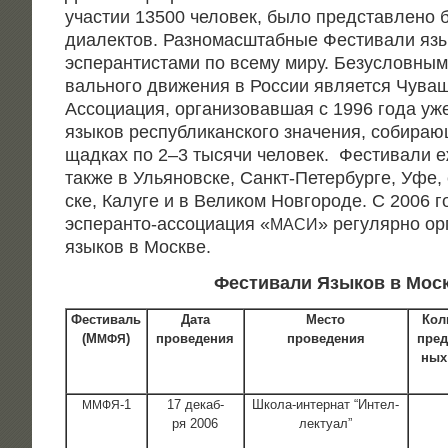
уча­стии 13500 чело­век, было пред­став­ле­но 
диа­лек­тов. Раз­но­мас­штаб­ные Фести­ва­ли язы
эспе­ран­ти­ста­ми по все­му миру. Без­услов­н
валь­но­го дви­же­ния в Рос­сии явля­ет­ся Чуваш
Ассо­ци­а­ция, орга­ни­зо­вав­шая с 1996 года у
язы­ков рес­пуб­ли­кан­ско­го зна­че­ния, соби­ра­
щад­ках по 2–3 тыся­чи чело­век. Фести­ва­ли еж
так­же в Улья­нов­ске, Санкт-Петер­бур­ге, Уфе,
ске, Калу­ге и в Вели­ком Нов­го­ро­де. С 2006 
эспе­ран­то-ассо­ци­а­ция «
» регу­ляр­но орг
МАСИ
язы­ков в Москве.
Фести­ва­ли Язы­ков в Мос
Фести­валь
Дата
Место
Коли
(М
)
проведения
проведения
пред­
МФЯ
ных
‑1
17 декаб­
Шко­ла-интер­нат “Интел­
ММФЯ
ря 2006
лек­ту­ал”