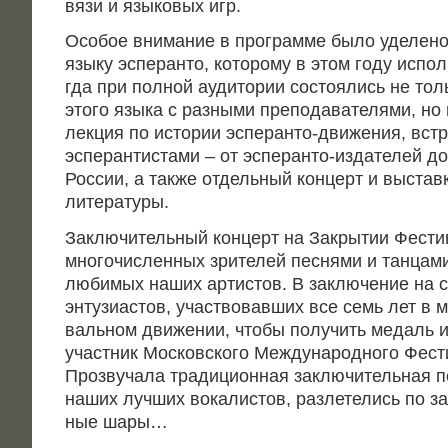
вязи и язы­ко­вых игр.
Осо­бое вни­ма­ние в про­грам­ме было уде­ле­но
язы­ку эспе­ран­то, кото­ро­му в этом году испол
гда при пол­ной ауди­то­рии состо­я­лись не толь
это­го язы­ка с раз­ны­ми пре­по­да­ва­те­ля­ми, но
лек­ция по исто­рии эспе­ран­то-дви­же­ния, встр
эспе­ран­ти­ста­ми – от эспе­ран­то-изда­те­лей д
Рос­сии, а так­же отдель­ный кон­церт и выстав
литературы.
Заклю­чи­тель­ный кон­церт на Закры­тии Фести­
мно­го­чис­лен­ных зри­те­лей пес­ня­ми и тан­ца­
люби­мых наших арти­стов. В заклю­че­ние на с
энту­зи­а­стов, участ­во­вав­ших все семь лет в 
валь­ном дви­же­нии, что­бы полу­чить медаль 
участ­ник Мос­ков­ско­го Меж­ду­на­род­но­го Фест
Про­зву­ча­ла тра­ди­ци­он­ная заклю­чи­тель­ная 
наших луч­ших вока­ли­стов, раз­ле­те­лись по за
ные шары…