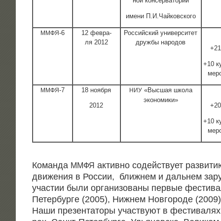
ной консерватории
име­ни П.И.Чайковского
‑6
12 фев­ра­
Рос­сий­ский уни­вер­си­тет
ММФЯ
ля 2012
друж­бы народов
+21
+10 ку
мер
‑7
18 нояб­ря
«Выс­шая шко­ла
ММФЯ
НИУ
экономики»
2012
+20
+10 ку
мер
Коман­да
актив­но содей­ству­ет раз­ви­ти
ММФЯ
дви­же­ния в Рос­сии, ближ­нем и даль­нем зар
уча­стии были орга­ни­зо­ва­ны пер­вые фести­ва
Петер­бур­ге (2005), Ниж­нем Нов­го­ро­де (2009
Наши пре­зен­та­то­ры участ­ву­ют в фести­ва­лях