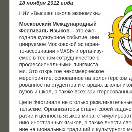
18 нояб­ря 2012 года
«Выс­шая шко­ла экономики»
НИУ
Мос­ков­ский Меж­ду­нар
одный
Фести­валь Язы­ков
– это еже­
год­ное куль­тур­ное собы­тие, ини­
ци­и­ру­е­мое Мос­ков­ской эспе­ран­
то-ассо­ци­а­ции «
» и орга­ни­зу­
MASI
е­мое в тес­ном сотруд­ни­че­стве с
про­фес­си­о­наль­ны­ми линг­ви­ста­
ми. Это откры­тое неком­мер­че­ское
меро­при­я­тие, осно­ван­ное на волон­тёр­ском д
ро­ван­ное на сту­ден­тов и стар­ших школь­ни­ков
вузов и школ, а так­же всех заин­те­ре­со­ван­ны
Цели Фести­ва­ля не столь­ко раз­вле­ка­тель­ные
тель­ские. Орга­ни­за­то­ры ста­вят сво­ей зада­че
ра­зие и цен­ность язы­ков мира, сти­му­ли­ро­ват
нию ино­стран­ных язы­ков, а так­же вне­сти св
ние наци­о­наль­ных тра­ди­ций и куль­тур­но­го мн