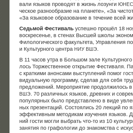
ва­ли язы­ков про­во­дят в жизнь лозун­ги
ЮНЕС
че­ское раз­но­об­ра­зие на пла­не­те», «За чисто­
«За язы­ко­вое обра­зо­ва­ние в тече­ние всей ж
Седь­мой Фести­валь
успеш­но про­шёл 18 ноя
вос­кре­се­нье, в сте­нах Выс­шей шко­лы эко­но­
Фило­ло­ги­че­ско­го факуль­те­та, Управ­ле­ния п
и Куль­тур­но­го цен­тра
.
НИУ
ВШЭ
В 11 часов утра в Боль­шом зале Куль­тур­но­го
лось Тор­же­ствен­ное откры­тие Фести­ва­ля. Па
с крат­ки­ми анон­са­ми выступ­ле­ний помог гос
ви­ду­аль­ную про­грам­му, сде­лав для себя тр
пред­ло­же­ний. Меро­при­я­тие про­дол­жи­лось в
. 70 раз­лич­ных язы­ков, древ­них и совре­
ВШЭ
попу­ляр­ных было пред­став­ле­но в виде увле­
ных пре­зен­та­ций. Состо­я­лись 20 лек­ций по я
эффек­тив­ным мето­ди­кам изу­че­ния язы­ков. Д
ний гости мог­ли выбрать что-то из 10 куль­тур
заня­тия по гра­фо­ло­гии до зна­ком­ства с иску