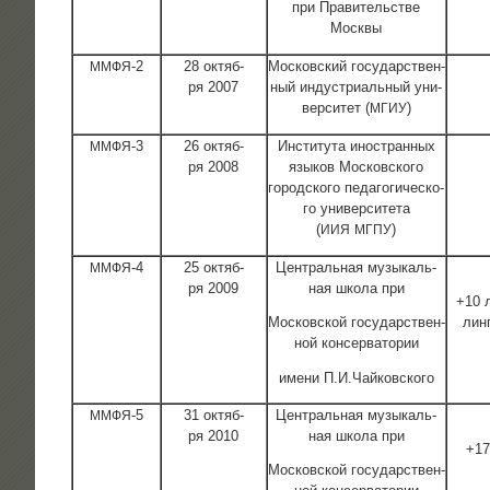
при Пра­ви­тель­стве
Москвы
‑2
28 октяб­
Мос­ков­ский госу­дар­ствен­
ММФЯ
ря 2007
ный инду­стри­аль­ный уни­
вер­си­тет (
)
МГИУ
‑3
26 октяб­
Инсти­ту­та ино­стран­ных
ММФЯ
ря 2008
язы­ков Мос­ков­ско­го
город­ско­го педа­го­ги­че­ско­
го уни­вер­си­те­та
(
)
ИИЯ
МГПУ
‑4
25 октяб­
Цен­траль­ная музы­каль­
ММФЯ
ря 2009
ная шко­ла при
+10 л
Мос­ков­ской госу­дар­ствен­
лин
ной консерватории
име­ни П.И.Чайковского
‑5
31 октяб­
Цен­траль­ная музы­каль­
ММФЯ
ря 2010
ная шко­ла при
+17
Мос­ков­ской госу­дар­ствен­