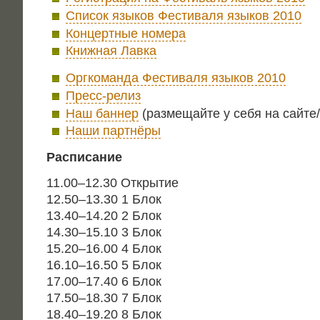
Спи­сок язы­ков Фести­ва­ля язы­ков 2010
Кон­церт­ные номера
Книж­ная Лавка
Орг­ко­ман­да Фести­ва­ля язы­ков 2010
Пресс-релиз
Наш бан­нер
(раз­ме­щай­те у себя на сайте/
Наши парт­нё­ры
Рас­пи­са­ние
11.00–12.30 Откры­тие
12.50–13.30 1 Блок
13.40–14.20 2 Блок
14.30–15.10 3 Блок
15.20–16.00 4 Блок
16.10–16.50 5 Блок
17.00–17.40 6 Блок
17.50–18.30 7 Блок
18.40–19.20 8 Блок