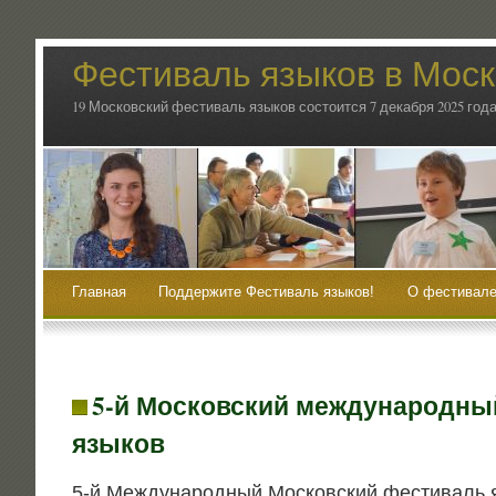
Фестиваль языков в Мос
19 Московский фестиваль языков состоится 7 декабря 2025 года
Главная
Поддержите Фестиваль языков!
О фестивале
5‑й Московский международны
языков
5‑й Меж­ду­на­род­ный Мос­ков­ский фести­валь 