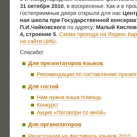
31 октяб­ря 2010
, в вос­кре­се­нье. Как и в пр
госте­при­им­ные две­ри откры­ли для нас
Цен­т
ная шко­ла при Госу­дар­ствен­ной кон­сер­ва­
П.И.Чайковского
по адре­су:
Малый Кис­лов­
4, стро­е­ние 5
.
Схе­ма про­хо­да на Яндекс.Ка
на сай­те
.
ЦМШ
Спа­си­бо!
Для пре­зен­та­то­ров языков
Реко­мен­да­ции по состав­ле­нию пре­зен
Для гостей
Нам нуж­на ваша помощь
Кон­курс!
Акция «Пого­во­ри со мной»
Для орга­ни­за­то­ров
Реги­стра­ция на Фести­валь язы­ков 2010