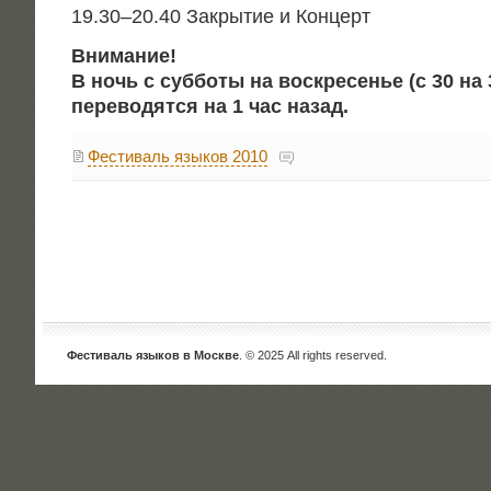
19.30–20.40 Закры­тие и Концерт
Вни­ма­ние!
В ночь с суб­бо­ты на вос­кре­се­нье (с 30 на
пере­во­дят­ся на 1 час назад.
Фестиваль языков 2010
Фестиваль языков в Москве
. © 2025 All rights reserved.